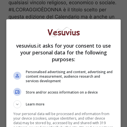
qualsiasi vincolo religioso, economico o sociale.
#ILCORAGGIOÈDONNA è il titolo scelto per
questa edizione del Calendario ma è anche un
hashtag con cui gli ideatori del progetto invitano
le donne di tutta Italia a raccontare sui social
network le loro storie di coraggio.
vesuvius.it asks for your consent to use
your personal data for the following
purposes:
Personalised advertising and content, advertising and
content measurement, audience research and
services development
Store and/or access information on a device
Learn more
Your personal data will be processed and information from
your device (cookies, unique identifiers, and other device
data) may be stored by, accessed by and shared with 319