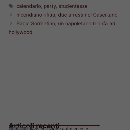
Tag
calendario
,
party
,
studentesse
Incendiano rifiuti, due arresti nel Casertano
Paolo Sorrentino, un napoletano trionfa ad
hollywood
Articoli recenti
Assicurazione auto: ecco le