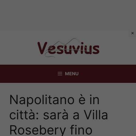
Vai
al
contenuto
MENU
Napolitano è in
città: sarà a Villa
Rosebery fino