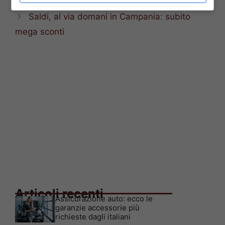
dicembre
Saldi, al via domani in Campania: subito
mega sconti
Articoli recenti
Assicurazione auto: ecco le
garanzie accessorie più
richieste dagli italiani