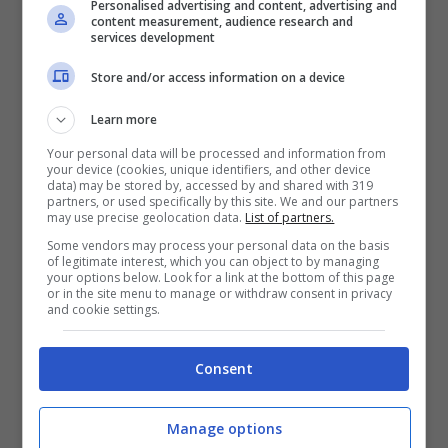
Personalised advertising and content, advertising and
content measurement, audience research and
services development
Store and/or access information on a device
Learn more
Your personal data will be processed and information from
your device (cookies, unique identifiers, and other device
data) may be stored by, accessed by and shared with 319
partners, or used specifically by this site. We and our partners
may use precise geolocation data.
List of partners.
Some vendors may process your personal data on the basis
of legitimate interest, which you can object to by managing
your options below. Look for a link at the bottom of this page
or in the site menu to manage or withdraw consent in privacy
and cookie settings.
Categorie
Cronaca
,
Politica
Consent
Tag
napolitano
“Botti” illegali, sequestrati 10mila chili a
Manage options