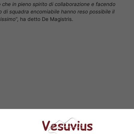
ro che in pieno spirito di collaborazione e facendo
co di squadra encomiabile hanno reso possibile il
tissimo
“, ha detto De Magistris.
ri
– ha concluso il sindaco –
che hanno sudato
oggi alla città il tratto della Linea 1 che collega
o di Piazza Garibaldi passando per la zona collinare