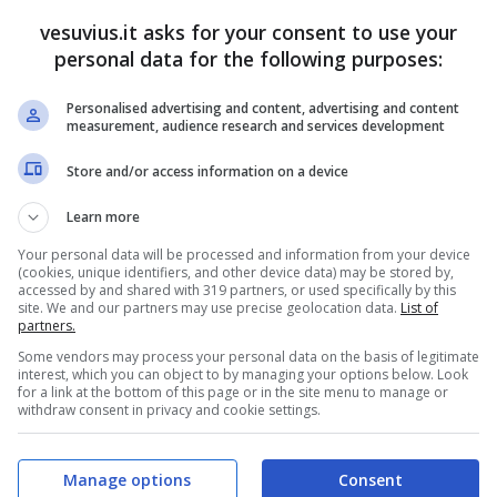
con lo stesso spirito di squadra. La prossima
vesuvius.it asks for your consent to use your
gere a Capodichino grazie ai finanziamenti che
personal data for the following purposes:
Personalised advertising and content, advertising and content
e a
16 il numero delle stazioni
in esercizio e a
18 i
measurement, audience research and services development
endo l’eliminazione dell’attuale navetta fra Dante e
Store and/or access information on a device
nvogli di 8 minuti nei giorni feriali e di 10 minuti
Learn more
Your personal data will be processed and information from your device
(cookies, unique identifiers, and other device data) may be stored by,
accessed by and shared with 319 partners, or used specifically by this
site. We and our partners may use precise geolocation data.
List of
partners.
Some vendors may process your personal data on the basis of legitimate
interest, which you can object to by managing your options below. Look
for a link at the bottom of this page or in the site menu to manage or
withdraw consent in privacy and cookie settings.
Manage options
Consent