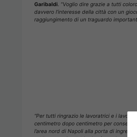
Garibaldi
. “
Voglio dire grazie a tutti colo
davvero l’interesse della città con un gio
raggiungimento di un traguardo importan
“Per tutti ringrazio le lavoratrici e i lavorato
centimetro dopo centimetro per consegnare 
l’area nord di Napoli alla porta di ingress