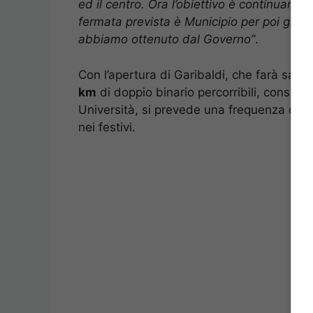
ed il centro. Ora l’obiettivo è continuare 
fermata prevista è Municipio per poi giun
abbiamo ottenuto dal Governo”
.
Con l’apertura di Garibaldi, che farà salir
km
di doppio binario percorribili, consent
Università, si prevede una frequenza dei co
nei festivi.