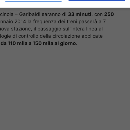
iscinola – Garibaldi saranno di
33 minuti
, con
250
ennaio 2014 la frequenza dei treni passerà a 7
ova stazione, il passaggio sull’intera linea al
ogie di controllo della circolazione applicate
da 110 mila a 150 mila al giorno
.