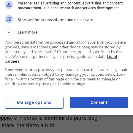
Personalised advertising and content, advertising and content
measurement, audience research and services development
 nella stanza è rimasta illesa. Le analisi non
tive e sono ancora in corso le verifiche per
Store and/or access information on a device
la busta.
Learn more
Your personal data will be processed and information from your device
(cookies, unique identifiers, and other device data) may be stored by,
accessed by and shared with 319 partners, or used specifically by this
site. We and our partners may use precise geolocation data.
List of
partners.
Some vendors may process your personal data on the basis of legitimate
interest, which you can object to by managing your options below. Look
for a link at the bottom of this page or in the site menu to manage or
withdraw consent in privacy and cookie settings.
Manage options
Consent
oppio, è in corso la
bonifica
da parte degli
è stato interdetto a tutti.