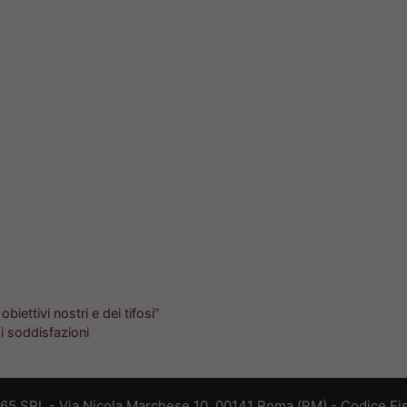
biettivi nostri e dei tifosi”
di soddisfazioni
365 SRL - Via Nicola Marchese 10, 00141 Roma (RM) - Codice Fis