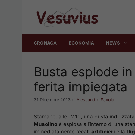
Vai
al
contenuto
CRONACA
ECONOMIA
NEWS
Busta esplode in 
ferita impiegata
31 Dicembre 2013
di
Alessandro Savoia
Stamane, alle 12.10, una busta indirizzata
Musolino
è esplosa all’interno di una sta
immediatamente recati
artificieri
e la
Di