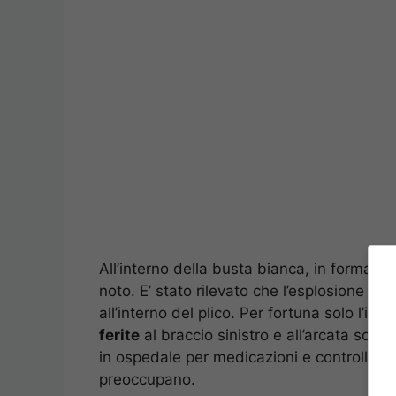
All’interno della busta bianca, in formato 
noto. E’ stato rilevato che l’esplosione 
all’interno del plico. Per fortuna solo l’i
ferite
al braccio sinistro e all’arcata sop
in ospedale per medicazioni e controlli. 
preoccupano.