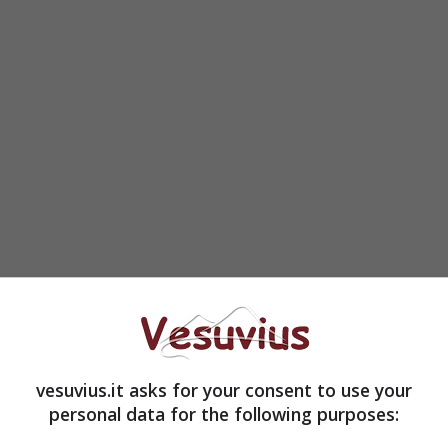
A4, un biglietto il cui contenuto non è stato resto
sarebbe stata causata da un microcongegno
mpiegata che ha aperto la busta ha riportato
lievi
raccigliare, ed è stata immediatamente trasportata
vesuvius.it asks for your consent to use your
Le due condizioni, da come è stato confermato, non
personal data for the following purposes: