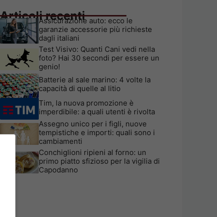
Articoli recenti
Assicurazione auto: ecco le
garanzie accessorie più richieste
dagli italiani
Test Visivo: Quanti Cani vedi nella
foto? Hai 30 secondi per essere un
genio!
Batterie al sale marino: 4 volte la
capacità di quelle al litio
Tim, la nuova promozione è
imperdibile: a quali utenti è rivolta
Assegno unico per i figli, nuove
tempistiche e importi: quali sono i
cambiamenti
Conchiglioni ripieni al forno: un
primo piatto sfizioso per la vigilia di
Capodanno