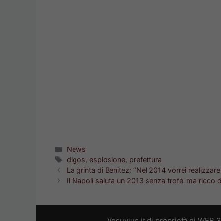
Categorie
News
Tag
digos
,
esplosione
,
prefettura
La grinta di Benitez: “Nel 2014 vorrei realizzare o
Il Napoli saluta un 2013 senza trofei ma ricco 
Vesuvius.it di proprietà di WEB 