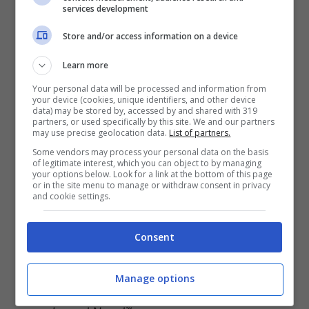
services development
Store and/or access information on a device
Domani sera gli azzurri sono chiamati all’ostica
Learn more
trasferta di
Cagliari
. “
È una partita difficile:
sono veloci fanno pressing. Noi abbiamo
Your personal data will be processed and information from
your device (cookies, unique identifiers, and other device
lavorato per questa partita che si gioca fuori
data) may be stored by, accessed by and shared with 319
casa ma credo che possiamo portare a casa i
partners, or used specifically by this site. We and our partners
may use precise geolocation data.
List of partners.
tre punti anche se non sarà facile. È l’ultima
Some vendors may process your personal data on the basis
partita dell’anno: il mister ci ha chiesto di
of legitimate interest, which you can object to by managing
giocare con intensità e di mantenere sempre
your options below. Look for a link at the bottom of this page
or in the site menu to manage or withdraw consent in privacy
palla
“.
and cookie settings.
Nella prossima estate si disputeranno i
Consent
Mondiali
in
Brasile
. “
È il mio obiettivo, è il
sogno di ogni calciatore. Sono felice di giocare
nella nazionale brasiliana, mi gioco la mia
Manage options
opportunità e per farlo deve farlo con la mia