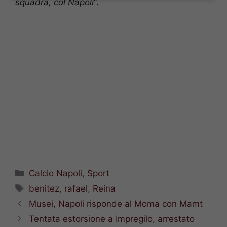
squadra, col Napoli
“.
Categorie
Calcio Napoli
,
Sport
Tag
benitez
,
rafael
,
Reina
Musei, Napoli risponde al Moma con Mamt
Tentata estorsione a Impregilo, arrestato