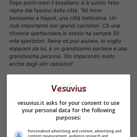
Dopo pochi mesi il brasiliano si è subito fatto
rapire dal fascino della città. “
Mi trovo
benissimo a Napoli, una città bellissima. Un
club importante con grandi calciatori. C’è una
tifoseria spettacolare,lo stadio ha sempre 50
mila spettatori. Reina mi può aiutare. Io voglio
imparare da lui, è un grandissimo portiere e una
grandissima persona. Sto imparando molto
anche dagli altri calciatori
“.
vesuvius.it asks for your consent to use
your personal data for the following
purposes:
Personalised advertising and content, advertising and
content measurement, audience research and