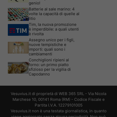
genio!
Batterie al sale marino: 4
volte la capacità di quelle al
litio
Tim, la nuova promozione
è imperdibile: a quali utenti
è rivolta
Assegno unico per i figli,
nuove tempistiche e
importi: quali sono i
cambiamenti
Conchiglioni ripieni al
forno: un primo piatto
sfizioso per la vigilia di
Capodanno
Vesuvius.it di proprietà di WEB 365 SRL - Via Nicola
Marchese 10, 00141 Roma (RM) - Codice Fiscale e
Partita I.V.A. 12279101005
Vesuvius.it non è una testata giornalistica, in quanto
viene aggiornato senza alcuna periodicità. Non può