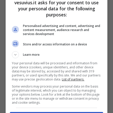
vesuvius.it asks for your consent to use
your personal data for the following
purposes:
Personalised advertising and content, advertising and
content measurement, audience research and
services development
In Italia una protesta simile si verifico’ durante la
Store and/or access information on a device
finale di Coppa Italia del 2011 quando dalla
Learn more
tribuna Tevere dello stadio Olimpico di Roma fu
srotolato uno striscione contro il nucleare.
Your personal data will be processed and information from
your device (cookies, unique identifiers, and other device
data) may be stored by, accessed by and shared with 319
partners, or used specifically by this site. We and our partners
may use precise geolocation data.
List of partners.
Some vendors may process your personal data on the basis
of legitimate interest, which you can object to by managing
your options below. Look for a link at the bottom of this page
or in the site menu to manage or withdraw consent in privacy
and cookie settings.