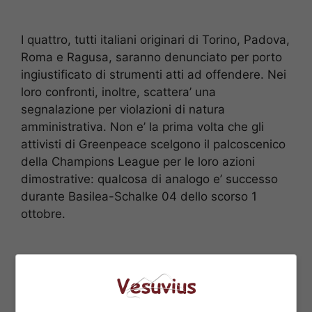
I quattro, tutti italiani originari di Torino, Padova,
Roma e Ragusa, saranno denunciato per porto
ingiustificato di strumenti atti ad offendere. Nei
loro confronti, inoltre, scattera’ una
segnalazione per violazioni di natura
amministrativa. Non e’ la prima volta che gli
attivisti di Greenpeace scelgono il palcoscenico
della Champions League per le loro azioni
dimostrative: qualcosa di analogo e’ successo
durante Basilea-Schalke 04 dello scorso 1
ottobre.