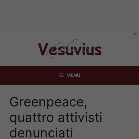
Vai
al
contenuto
MENU
Greenpeace,
quattro attivisti
denunciati