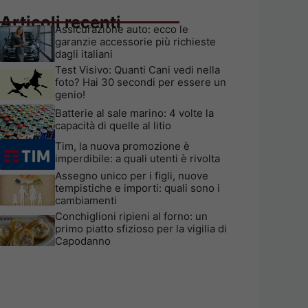
Articoli recenti
Assicurazione auto: ecco le
garanzie accessorie più richieste
dagli italiani
Test Visivo: Quanti Cani vedi nella
foto? Hai 30 secondi per essere un
genio!
Batterie al sale marino: 4 volte la
capacità di quelle al litio
Tim, la nuova promozione è
imperdibile: a quali utenti è rivolta
Assegno unico per i figli, nuove
tempistiche e importi: quali sono i
cambiamenti
Conchiglioni ripieni al forno: un
primo piatto sfizioso per la vigilia di
Capodanno