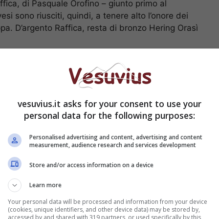
ffica, di Pasquale Orofino – giunto primo al
vesi sono riusciti, quindi, a tenere alto l’onore dei
ppa. D’argento Raffica, resta di bronzo Hering Orasì
mpione Italiano Assoluto, Vlag, di Salvatore
to diverse lunghezze dietro i sui avversari
e. “ Sono le condizioni ideali di Vlag” ha
a del Vismara 34, che si è inoltre complimentato
 Comitato di Regata, presieduto da Alfredo Ricci,
vesuvius.it asks for your consent to use your
l’ulteriore calo d’aria. In testa alla classifica della
personal data for the following purposes:
to nulla ha potuto sull’aggressivo Angry Red
o in ritardo, è riuscito a recuperare brillantemente
Personalised advertising and content, advertising and content
measurement, audience research and services development
 la prova del giorno e conquistando il podio della
o Giordano.
Store and/or access information on a device
Learn more
untata Patricia, di Domenico Buonomo, seguito da
o De Martino.
Your personal data will be processed and information from your device
(cookies, unique identifiers, and other device data) may be stored by,
George, di Paolo Cian, signore del match race, che
accessed by and shared with 319 partners, or used specifically by this