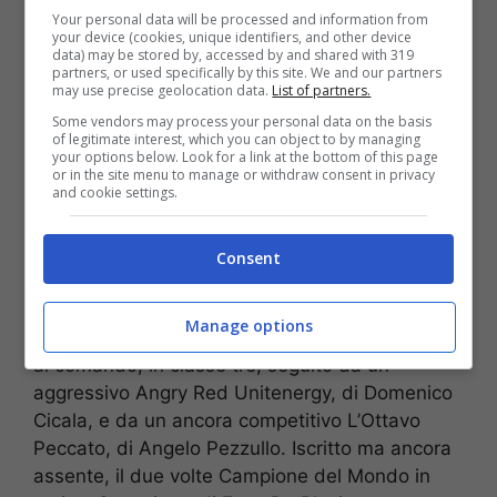
Your personal data will be processed and information from
your device (cookies, unique identifiers, and other device
data) may be stored by, accessed by and shared with 319
partners, or used specifically by this site. We and our partners
may use precise geolocation data.
List of partners.
Some vendors may process your personal data on the basis
of legitimate interest, which you can object to by managing
your options below. Look for a link at the bottom of this page
or in the site menu to manage or withdraw consent in privacy
and cookie settings.
Domenica segnerà il ritorno anche del
Consent
Campione Italiano Assoluto, Vlag, di Salvatore
Casolaro, che costituirà un rivale da non
Manage options
sottovalutare per Hypnotic, di Armando Marini,
al comando, in classe tre, seguito da un
aggressivo Angry Red Unitenergy, di Domenico
Cicala, e da un ancora competitivo L’Ottavo
Peccato, di Angelo Pezzullo. Iscritto ma ancora
assente, il due volte Campione del Mondo in