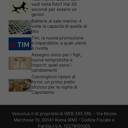
vedi nella foto? Hai 30
secondi per essere un
genio!
Batterie al sale marino: 4
volte la capacità di quelle al
litio
Tim, la nuova promozione
è imperdibile: a quali utenti
è rivolta
Assegno unico per i figli,
nuove tempistiche e
importi: quali sono i
cambiamenti
Conchiglioni ripieni al
forno: un primo piatto
sfizioso per la vigilia di
Capodanno
Vesuvius.it di proprietà di WEB 365 SRL - Via Nicola
Marchese 10, 00141 Roma (RM) - Codice Fiscale e
Partita I.V.A. 12279101005