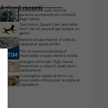
Articoli recenti
Assicurazione auto: ecco le
garanzie accessorie più richieste
dagli italiani
Test Visivo: Quanti Cani vedi nella
foto? Hai 30 secondi per essere un
genio!
Batterie al sale marino: 4 volte la
capacità di quelle al litio
Tim, la nuova promozione è
imperdibile: a quali utenti è rivolta
Assegno unico per i figli, nuove
tempistiche e importi: quali sono i
cambiamenti
Conchiglioni ripieni al forno: un
primo piatto sfizioso per la vigilia di
Capodanno