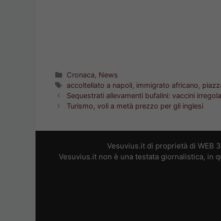
Categorie
Cronaca
,
News
Tag
accoltellato a napoli
,
immigrato africano
,
piazz
Sequestrati allevamenti bufalini: vaccini irregol
Turismo, voli a metà prezzo per gli inglesi
Vesuvius.it di proprietà di WEB 
Vesuvius.it non è una testata giornalistica, in