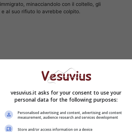
mmigrato, minacciandolo con il coltello, gli
e al suo rifiuto lo avrebbe colpito.
vesuvius.it asks for your consent to use your
personal data for the following purposes:
 “Loreto Mare” da un amico, dove gli sono state
no ed alla coscia sinistra, con una
prognosi di 10
Personalised advertising and content, advertising and content
measurement, audience research and services development
a inviata in via Torino non ha trovato tracce di
 solo
precedente penale per resistenza a
Store and/or access information on a device