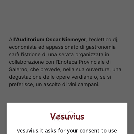
All’
Auditorium Oscar Niemeyer
, l’eclettico dj,
economista ed appassionato di gastronomia
sarà l’istrione di una serata organizzata in
collaborazione con l’Enoteca Provinciale di
Salerno, che prevede, nella sua ouverture, una
degustazione delle opere verdiane o, se si
preferisce, un ascolto di vini campani.
vesuvius.it asks for your consent to use