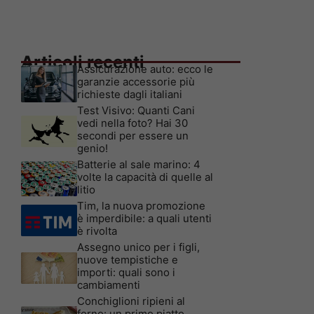
Articoli recenti
Assicurazione auto: ecco le
garanzie accessorie più
richieste dagli italiani
Test Visivo: Quanti Cani
vedi nella foto? Hai 30
secondi per essere un
genio!
Batterie al sale marino: 4
volte la capacità di quelle al
litio
Tim, la nuova promozione
è imperdibile: a quali utenti
è rivolta
Assegno unico per i figli,
nuove tempistiche e
importi: quali sono i
cambiamenti
Conchiglioni ripieni al
forno: un primo piatto