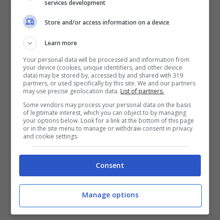
services development
Store and/or access information on a device
Learn more
La riapertura sarà parziale in vista di un
Your personal data will be processed and information from
intervento più importante che riguarderà
your device (cookies, unique identifiers, and other device
anche via Caracciolo, viale Dohrn e via Gramsci:
data) may be stored by, accessed by and shared with 319
partners, or used specifically by this site. We and our partners
proprio in attesa di questo provvedimento e
may use precise geolocation data.
List of partners.
anche in considerazione dell’avvicinarsi
Some vendors may process your personal data on the basis
dell’estate,
si è stabilito di riaprire la Riviera di
of legitimate interest, which you can object to by managing
your options below. Look for a link at the bottom of this page
Chiaia soltanto ai mezzi pubblici
, andando
or in the site menu to manage or withdraw consent in privacy
così anche incontro alle richieste di residenti e
and cookie settings.
commercianti.
Consent
Manage options