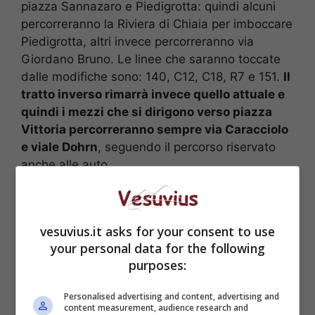
piazza Sannazaro e Piedigrotta: quindi alcuni
percorreranno la Riviera di Chiaia per imboccare
Piedigrotta, altri invece percorreranno via
Giordano Bruno. Le linee che saranno toccate
dalle modifiche sono:
140, C12, C18, R7 e 151.
Il
tratto inverso rimarrà invece quello attuale e
quindi i mezzi che si dirigono verso piazza
Vittoria percorreranno sempre via Caracciolo
e viale Dohrn
, seguendo il percorso riservato
anche alle auto.
vesuvius.it asks for your consent to use
your personal data for the following
purposes:
Personalised advertising and content, advertising and
content measurement, audience research and