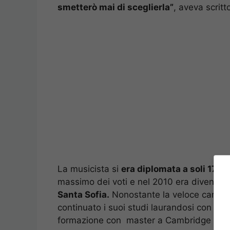
smetterò mai di sceglierla”
, aveva scrit
La musicista si
era diplomata a soli 17 a
massimo dei voti e nel 2010 era diventat
Santa Sofia.
Nonostante la veloce carrier
continuato i suoi studi laurandosi con lo
formazione con master a Cambridge e N