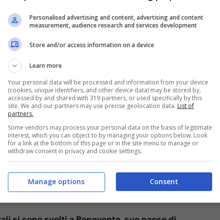
mento in diversi studi europei,
Carlotta Nobile era
Personalised advertising and content, advertising and content
measurement, audience research and services development
musica classica non solo italiana, ma anche
talento poliedrico perchè, nonostante la giovane
Store and/or access information on a device
bri e l’organizzazione di eventi per la diffusione
Learn more
Your personal data will be processed and information from your device
(cookies, unique identifiers, and other device data) may be stored by,
accessed by and shared with 319 partners, or used specifically by this
site. We and our partners may use precise geolocation data.
List of
partners.
Some vendors may process your personal data on the basis of legitimate
interest, which you can object to by managing your options below. Look
for a link at the bottom of this page or in the site menu to manage or
withdraw consent in privacy and cookie settings.
Manage options
Consent
rali si sono svolti a Benevento, suo paese di