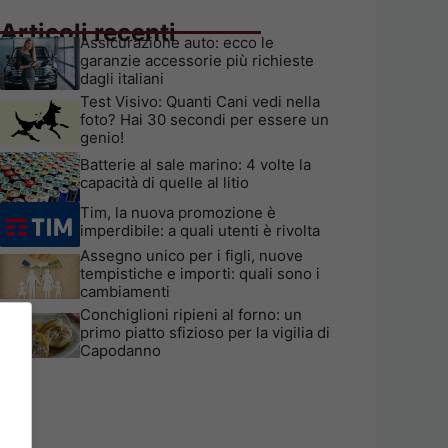
Articoli recenti
Assicurazione auto: ecco le
garanzie accessorie più richieste
dagli italiani
Test Visivo: Quanti Cani vedi nella
foto? Hai 30 secondi per essere un
genio!
Batterie al sale marino: 4 volte la
capacità di quelle al litio
Tim, la nuova promozione è
imperdibile: a quali utenti è rivolta
Assegno unico per i figli, nuove
tempistiche e importi: quali sono i
cambiamenti
Conchiglioni ripieni al forno: un
primo piatto sfizioso per la vigilia di
Capodanno