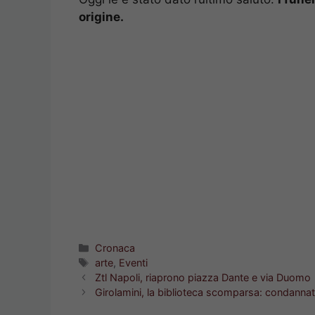
origine.
Categorie
Cronaca
Tag
arte
,
Eventi
Ztl Napoli, riaprono piazza Dante e via Duomo
Girolamini, la biblioteca scomparsa: condanna