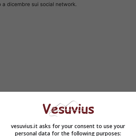
to a dicembre sui social network.
nni in violino al Conservatorio di Benevento
con il
a
Direttrice d’Orchestra presso l’Accademia di
a nel mondo della musica, Carlotta aveva
de in arte contemporanea e perfezionando la sua
vesuvius.it asks for your consent to use your
ew York.
personal data for the following purposes: