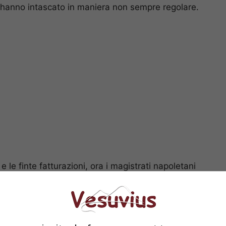
i hanno intascato in maniera non sempre regolare.
le finte fatturazioni, ora i magistrati napoletani
lle richieste di rimborso presentate negli ultimi
on si contano: sigarette, cialde di caffè, giocattoli,
la Procura hanno trovato davanti ai loro occhi
 acquisiti durante l’inchiesta.