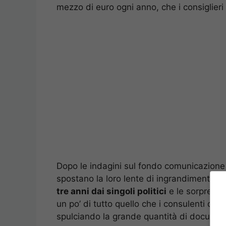
mezzo di euro ogni anno, che i consiglier
Dopo le indagini sul fondo comunicazione e 
spostano la loro lente di ingrandimento
su
tre anni dai singoli politici
e le sorprese n
un po’ di tutto quello che i consulenti del
spulciando la grande quantità di documenti