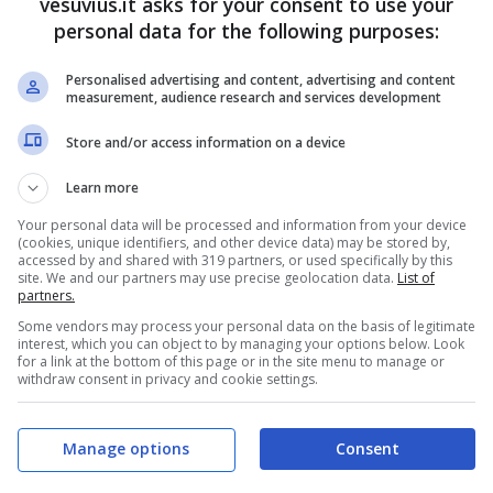
vesuvius.it asks for your consent to use your
personal data for the following purposes:
e del procuratore aggiunto Francesco Greco e dal
one del nucleo di polizia tributaria del colonello
Personalised advertising and content, advertising and content
 una sorta di
classifica dei partiti che hanno fatto
measurement, audience research and services development
regolari
.
Store and/or access information on a device
Learn more
Your personal data will be processed and information from your device
(cookies, unique identifiers, and other device data) may be stored by,
accessed by and shared with 319 partners, or used specifically by this
site. We and our partners may use precise geolocation data.
List of
partners.
Some vendors may process your personal data on the basis of legitimate
interest, which you can object to by managing your options below. Look
for a link at the bottom of this page or in the site menu to manage or
withdraw consent in privacy and cookie settings.
Manage options
Consent
ia ci sono
Idv e Udeur per i quali, secondo gli
te risultano derivate da utilizzo irregolare dei