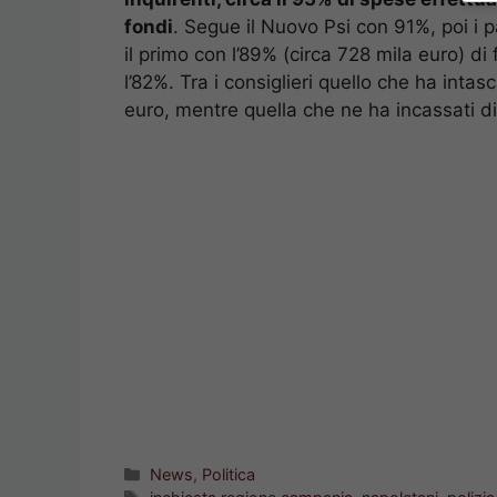
fondi
. Segue il Nuovo Psi con 91%, poi i p
il primo con l’89% (circa 728 mila euro) di 
l’82%. Tra i consiglieri quello che ha inta
euro, mentre quella che ne ha incassati d
Categorie
News
,
Politica
Tag