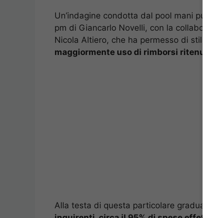
Un’indagine condotta dal pool mani pulit
pm di Giancarlo Novelli, con la collaborazi
Nicola Altiero, che ha permesso di stilare
maggiormente uso di rimborsi ritenuti ir
Alla testa di questa particolare graduator
inquirenti, circa il 95% di spese effettua