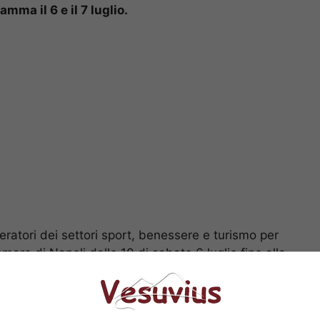
mma il 6 e il 7 luglio.
ratori dei settori sport, benessere e turismo per
re di Napoli dalle 10 di sabato 6 luglio fino alla
i avvicinarsi a vari sport
, da quelli più famosi