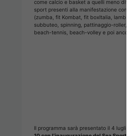
come calcio e basket a quelli meno diffusi
sport presenti alla manifestazione compre
(zumba, fit Kombat, fit boxItalia, lambaero
subbuteo, spinning, pattinaggio-roller, cors
beach-tennis, beach-volley e poi ancora ca
Il programma sarà presentato il 4 luglio 
10 con l’inaugurazione del Sea Sport Fes