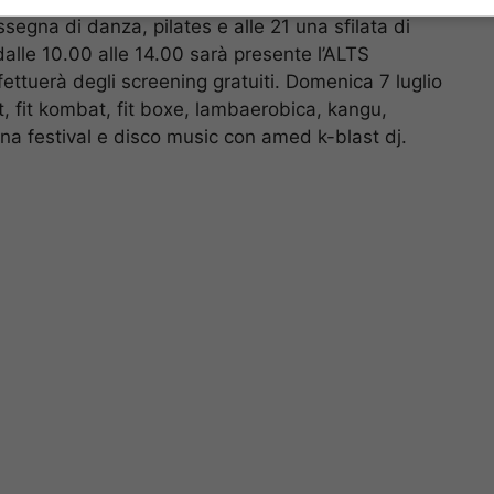
segna di danza, pilates e alle 21 una sfilata di
lle 10.00 alle 14.00 sarà presente l’ALTS
ettuerà degli screening gratuiti. Domenica 7 luglio
, fit kombat, fit boxe, lambaerobica, kangu,
ana festival e disco music con amed k-blast dj.