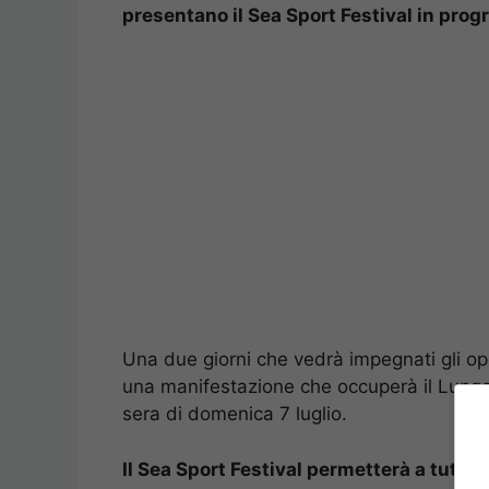
presentano il Sea Sport Festival in progra
Una due giorni che vedrà impegnati gli ope
una manifestazione che occuperà il Lungoma
sera di domenica 7 luglio.
Il Sea Sport Festival permetterà a tutti d