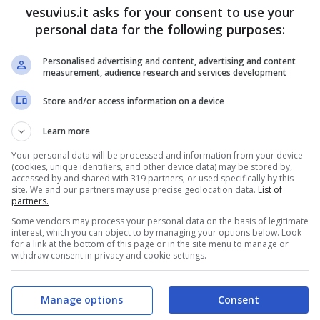
 come tiro con l’arco e ping pong. L’elenco degli
vesuvius.it asks for your consent to use your
nde anche mini tennis, arrampicata, fitness
personal data for the following purposes:
bica, caraibici, danza e funzionale), arti marziali,
i per disabili, corso di ippica con cavalli pony,
Personalised advertising and content, advertising and content
measurement, audience research and services development
nottaggio, vela, kitesurf e pilates.
Store and/or access information on a device
Learn more
Your personal data will be processed and information from your device
(cookies, unique identifiers, and other device data) may be stored by,
accessed by and shared with 319 partners, or used specifically by this
site. We and our partners may use precise geolocation data.
List of
partners.
Some vendors may process your personal data on the basis of legitimate
interest, which you can object to by managing your options below. Look
for a link at the bottom of this page or in the site menu to manage or
withdraw consent in privacy and cookie settings.
Manage options
Consent
in conferenza stampa,
prenderà il via il 6 luglio alle
tival
e nell’arco della prima giornata prevede fit