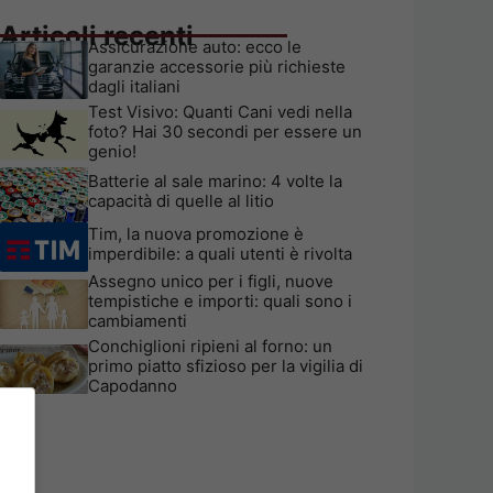
Articoli recenti
Assicurazione auto: ecco le
garanzie accessorie più richieste
dagli italiani
Test Visivo: Quanti Cani vedi nella
foto? Hai 30 secondi per essere un
genio!
Batterie al sale marino: 4 volte la
capacità di quelle al litio
Tim, la nuova promozione è
imperdibile: a quali utenti è rivolta
Assegno unico per i figli, nuove
tempistiche e importi: quali sono i
cambiamenti
Conchiglioni ripieni al forno: un
primo piatto sfizioso per la vigilia di
Capodanno