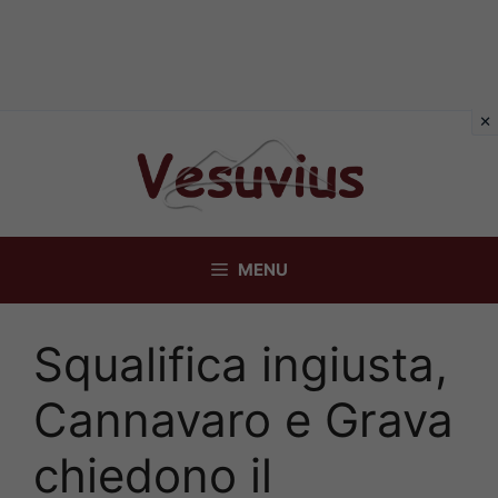
Vai
al
contenuto
MENU
Squalifica ingiusta,
Cannavaro e Grava
chiedono il