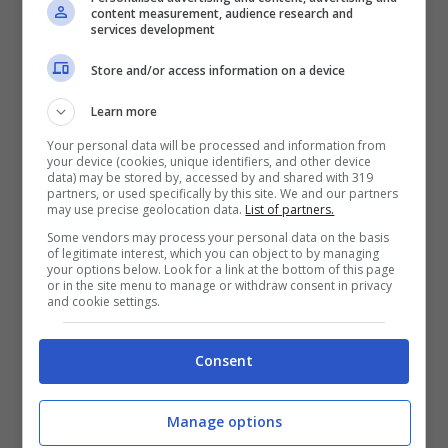
content measurement, audience research and
services development
Store and/or access information on a device
Learn more
Your personal data will be processed and information from
your device (cookies, unique identifiers, and other device
data) may be stored by, accessed by and shared with 319
partners, or used specifically by this site. We and our partners
may use precise geolocation data.
List of partners.
Some vendors may process your personal data on the basis
of legitimate interest, which you can object to by managing
your options below. Look for a link at the bottom of this page
or in the site menu to manage or withdraw consent in privacy
La Federazione si sente tranquilla perché l’input
and cookie settings.
di rendere immediatamente operative le
squalifiche è arrivato direttamente dalla Uefa e
Consent
non si può derogare a livello italiano
un’indicazione giunta da organismi
Manage options
internazionali.