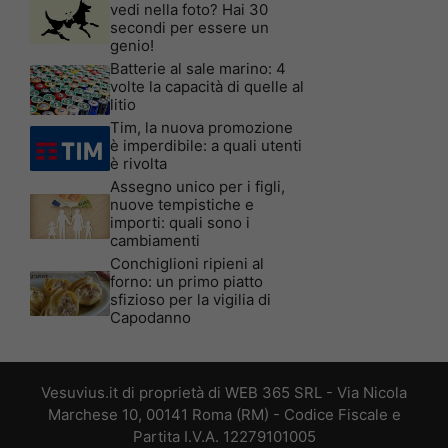
vedi nella foto? Hai 30
secondi per essere un
genio!
Batterie al sale marino: 4
volte la capacità di quelle al
litio
Tim, la nuova promozione
è imperdibile: a quali utenti
è rivolta
Assegno unico per i figli,
nuove tempistiche e
importi: quali sono i
cambiamenti
Conchiglioni ripieni al
forno: un primo piatto
sfizioso per la vigilia di
Capodanno
Vesuvius.it di proprietà di WEB 365 SRL - Via Nicola
Marchese 10, 00141 Roma (RM) - Codice Fiscale e
Partita I.V.A. 12279101005