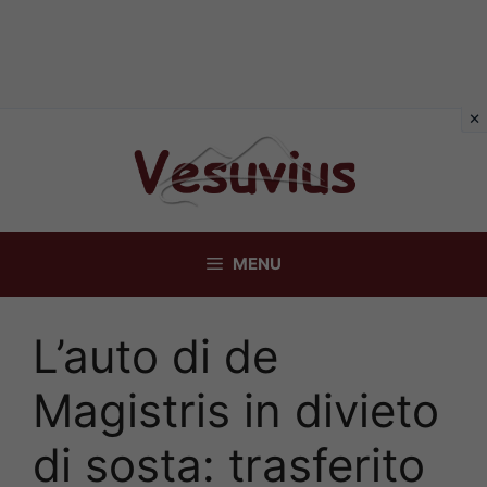
Vai
al
contenuto
MENU
L’auto di de
Magistris in divieto
di sosta: trasferito