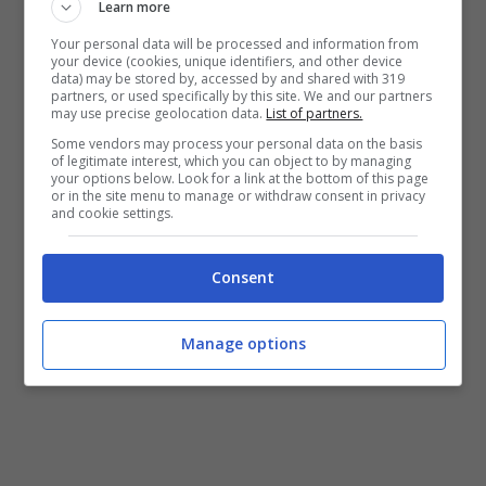
Learn more
Your personal data will be processed and information from
your device (cookies, unique identifiers, and other device
data) may be stored by, accessed by and shared with 319
partners, or used specifically by this site. We and our partners
may use precise geolocation data.
List of partners.
Some vendors may process your personal data on the basis
of legitimate interest, which you can object to by managing
your options below. Look for a link at the bottom of this page
or in the site menu to manage or withdraw consent in privacy
and cookie settings.
Ora, a meno di un mese di distanza
dall’episodio arriva la decisione di trasferire
Consent
l’interessato al nucleo patrimonio.
Manage options