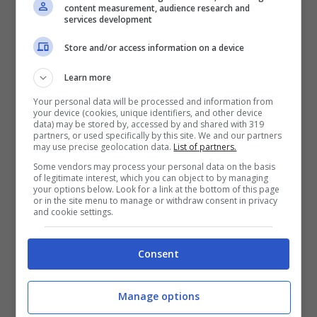
content measurement, audience research and
services development
Store and/or access information on a device
Learn more
Your personal data will be processed and information from
your device (cookies, unique identifiers, and other device
data) may be stored by, accessed by and shared with 319
partners, or used specifically by this site. We and our partners
may use precise geolocation data.
List of partners.
Some vendors may process your personal data on the basis
of legitimate interest, which you can object to by managing
your options below. Look for a link at the bottom of this page
Una realtà dalla quale Cavani non ha voglia di
or in the site menu to manage or withdraw consent in privacy
and cookie settings.
allontanarsi (“vivo nel presente, a Napoli sto
benissimo”), o almeno non ci pensa ora, prima
di aver scritto il suo nome nella storia del club:
Consent
“Raggiungere Maradona?
Diego ha segnato
tantissimi gol, fa parte della storia azzurra:
Manage options
anche a me piacerebbe lasciare un segno a