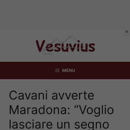
Vai
al
contenuto
MENU
Cavani avverte
Maradona: “Voglio
lasciare un segno