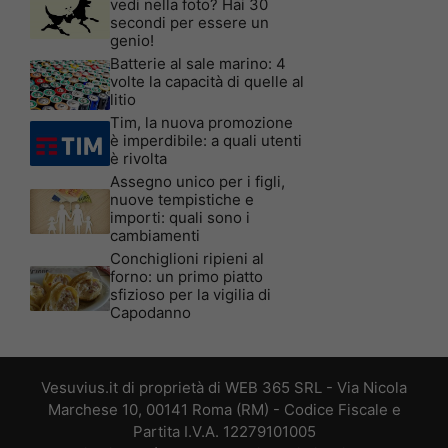
vedi nella foto? Hai 30
secondi per essere un
genio!
Batterie al sale marino: 4
volte la capacità di quelle al
litio
Tim, la nuova promozione
è imperdibile: a quali utenti
è rivolta
Assegno unico per i figli,
nuove tempistiche e
importi: quali sono i
cambiamenti
Conchiglioni ripieni al
forno: un primo piatto
sfizioso per la vigilia di
Capodanno
Vesuvius.it di proprietà di WEB 365 SRL - Via Nicola
Marchese 10, 00141 Roma (RM) - Codice Fiscale e
Partita I.V.A. 12279101005