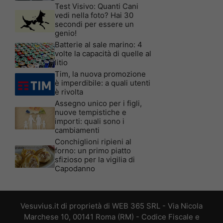
Test Visivo: Quanti Cani
vedi nella foto? Hai 30
secondi per essere un
genio!
Batterie al sale marino: 4
volte la capacità di quelle al
litio
Tim, la nuova promozione
è imperdibile: a quali utenti
è rivolta
Assegno unico per i figli,
nuove tempistiche e
importi: quali sono i
cambiamenti
Conchiglioni ripieni al
forno: un primo piatto
sfizioso per la vigilia di
Capodanno
Vesuvius.it di proprietà di WEB 365 SRL - Via Nicola
Marchese 10, 00141 Roma (RM) - Codice Fiscale e