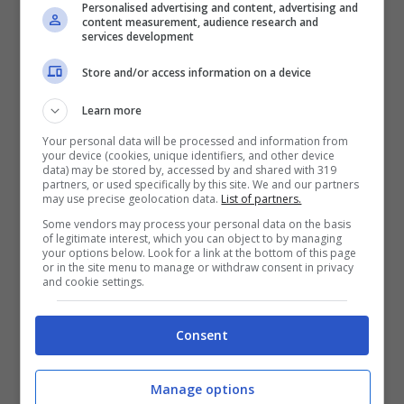
Personalised advertising and content, advertising and
content measurement, audience research and
Già ad agosto c’erano state delle operazioni
services development
simili che avevano portato al sequestro di
diversi alimenti venduti con marchi tipici falsi;
Store and/or access information on a device
grazie alle indagini del Nucleo antifrodi dei
Learn more
Carabinieri e con l’attivazione di una rete di
cooperazione internazionale fatta dall’Interpol è
Your personal data will be processed and information from
your device (cookies, unique identifiers, and other device
stato possibile operare
azioni di contrasto
data) may be stored by, accessed by and shared with 319
anche nei confronti della contraffazione di
partners, or used specifically by this site. We and our partners
may use precise geolocation data.
List of partners.
prodotti ‘Made in Italy’ compiuta all’estero
:
Some vendors may process your personal data on the basis
sono così venuti alla luce la produzione di falsi
of legitimate interest, which you can object to by managing
vini italiani (a denominazione Barolo, Chianti,
your options below. Look for a link at the bottom of this page
or in the site menu to manage or withdraw consent in privacy
Valpolicella, Montepulciano e Nero d’Avola)
and cookie settings.
realizzati in Gran Bretagna grazie ai ‘wine-kit’,
una serie di preparati solubili in acqua che il
Consent
consumatore straniero è portato poi a
considerare vino italiano di alta qualità.
Manage options