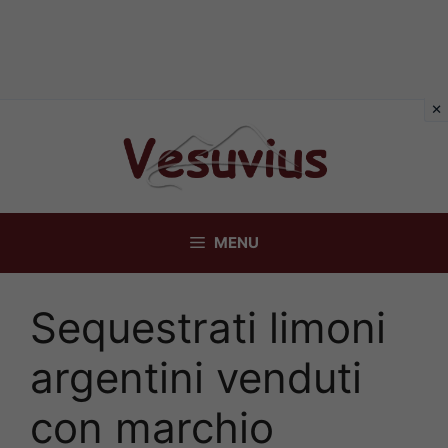
Vai
al
contenuto
MENU
Sequestrati limoni
argentini venduti
con marchio