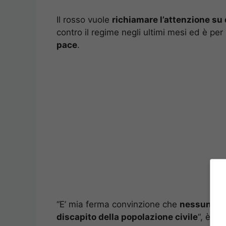
Il rosso vuole
richiamare l’attenzione su
contro il regime negli ultimi mesi ed è per
pace
.
“E’ mia ferma convinzione che
nessuna po
discapito della popolazione civile
“, è l’