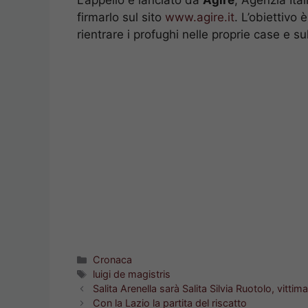
firmarlo sul sito
www.agire.it
. L’obiettivo 
rientrare i profughi nelle proprie case e sul
Categorie
Cronaca
Tag
luigi de magistris
Salita Arenella sarà Salita Silvia Ruotolo, vitti
Con la Lazio la partita del riscatto