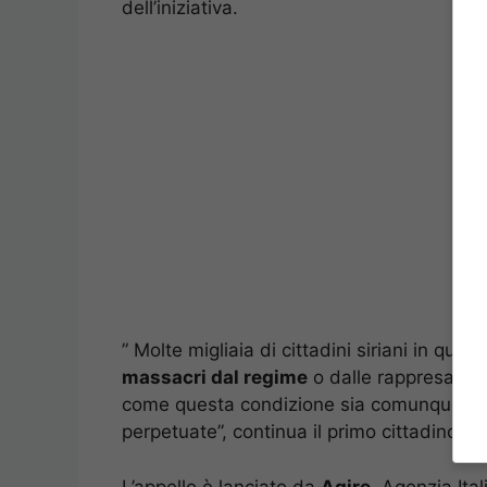
dell’iniziativa.
” Molte migliaia di cittadini siriani in ques
massacri dal regime
o dalle rappresaglie
come questa condizione sia comunque prefer
perpetuate”, continua il primo cittadino.
L’appello è lanciato da
Agire
, Agenzia Ita