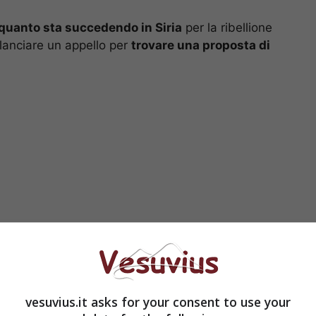
 quanto sta succedendo in Siria
per la ribellione
 lanciare un appello per
trovare una proposta di
sizione geopolitica può essere sostenuta a
vesuvius.it asks for your consent to use your
opinione di
Luigi De Magistris
a commento