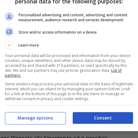
personal data for the following purposes:
Personalised advertising and content, advertising and content
measurement, audience research and services development
Store and/or access information on a device
Learn more
Your personal data will be processed and information from your device
(cookies, unique identifiers, and other device data) may be stored by,
accessed by and shared with 319 partners, or used specifically by this
site. We and our partners may use precise geolocation data.
List of
partners.
Some vendors may process your personal data on the basis of legitimate
interest, which you can object to by managing your options below. Look
for a link at the bottom of this page or in the site menu to manage or
withdraw consent in privacy and cookie settings.
ti giorni sono resi
profughi perché in fuga dai
 di gruppi fondamentalisti. Fa male constatare
ibile alle migliaia di uccisioni fino ad ora
Manage options
Consent
liana Risposta alle Emergenze ed è possibile