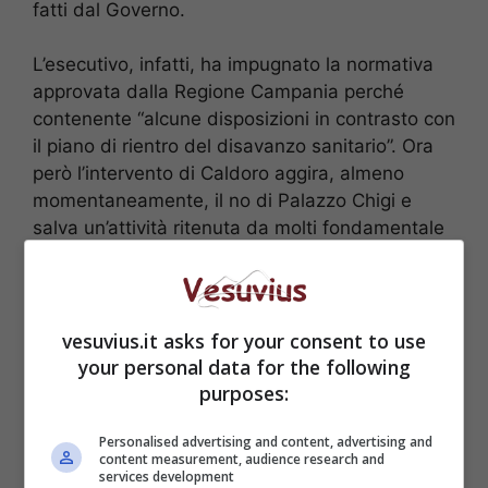
fatti dal Governo.
L’esecutivo, infatti, ha impugnato la normativa
approvata dalla Regione Campania perché
contenente “alcune disposizioni in contrasto con
il piano di rientro del disavanzo sanitario”. Ora
però l’intervento di Caldoro aggira, almeno
momentaneamente, il no di Palazzo Chigi e
salva un’attività ritenuta da molti fondamentale
per la salvaguardia della salute dei cittadini,
soprattutto in una regione costretta a convivere
con roghi tossici, sei milioni di ecoballe e
un’infinità di rifiuti pericolosi sotterrati dalla
vesuvius.it asks for your consent to use
camorra.
your personal data for the following
purposes:
Personalised advertising and content, advertising and
content measurement, audience research and
services development