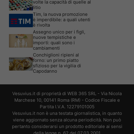
volte la capacità di quelle al
litio
Tim, la nuova promozione
è imperdibile: a quali utenti
è rivolta
Assegno unico per i figli,
nuove tempistiche e
importi: quali sono i
cambiamenti
Conchiglioni ripieni al
forno: un primo piatto
sfizioso per la vigilia di
Capodanno
Vesuvius.it di proprietà di WEB 365 SRL - Via Nicola
Marchese 10, 00141 Roma (RM) - Codice Fiscale e
Partita I.V.A. 12279101005
Vesuvius.it non è una testata giornalistica, in quanto
viene aggiornato senza alcuna periodicità. Non può
pertanto considerarsi un prodotto editoriale ai sensi
della legge n. 62 del 07.03.2001