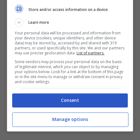
Store and/or access information on a device
Learn more
Your personal data will be processed and information from
your device (cookies, unique identifiers, and other device
data) may be stored by, accessed by and shared with 319
partners, or used specifically by this site. We and our partners
may use precise geolocation data.
List of partners.
Some vendors may process your personal data on the basis
Proprio per ribadire l’importanza del Registro
of legitimate interest, which you can object to by managing
dei Tumori della Campania, dopo il no del
your options below. Look for a link at the bottom of this page
or in the site menu to manage or withdraw consent in privacy
Governo,
è
stata organizzata una catena
and cookie settings.
umana
: oggi pomeriggio alle 13 davanti
all’ospedale Pascale si riuniranno medici,
Consent
cittadini e associazioni
. Per dire sì al registro
dei tumori e no ai veleni che infestano la
Regione.
Manage options