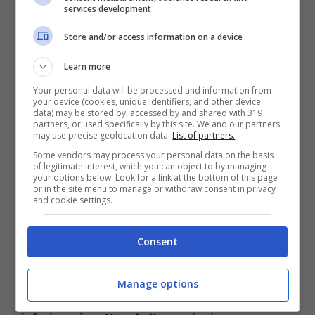
services development
Store and/or access information on a device
Learn more
Your personal data will be processed and information from
your device (cookies, unique identifiers, and other device
data) may be stored by, accessed by and shared with 319
partners, or used specifically by this site. We and our partners
may use precise geolocation data.
List of partners.
Some vendors may process your personal data on the basis
of legitimate interest, which you can object to by managing
La materia è controversa, poiché nonostante i
your options below. Look for a link at the bottom of this page
or in the site menu to manage or withdraw consent in privacy
dati allarmanti sulla diffusione della patologie
and cookie settings.
tumorali in Campania
, trovare una vera
correlazione è difficile. Per l’
Istituto Superiore
Consent
di Sanità
oltre ai fattori ambientali, vanno
considerati anche la scarsa prevenzione,
l’obesità e la tendenza al fumo. Quello che è
Manage options
certo è che
in Campania l’aspettativa di vita è