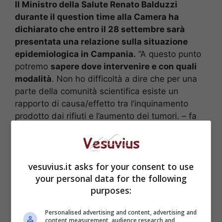
Il Ministro della Salute Renato Balduzzi
durante il question time alla Camera ha
dichiarato che entro il 28 settembre sarà
presentata una relazione sulla situazione
epidemiologica in Campania.
“A questo punto
potremo
sapere dove intervenire e con quali
modalità
. Non ho difficoltà a dire che per una
parte della comunità scientifica esiste un
rapporto di causa/effetto tra l’inquinamento
prodotto dai rifiuti e l’aumento dei tumori. – fa
sapere il Ministro –
È necessario approfondire
il tema altrimenti si rischia di intervenire in
maniera non efficace
. C’è un’attenzione
vesuvius.it asks for your consent to use
fortissima nei confronti di questa travagliata
your personal data for the following
area del Paese, anche in stretta collaborazione
purposes:
con il ministero dell’Ambiente”
Personalised advertising and content, advertising and
content measurement, audience research and