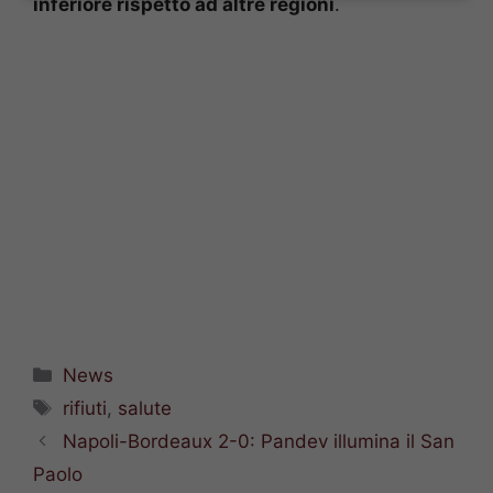
inferiore rispetto ad altre regioni
.
Categorie
News
Tag
rifiuti
,
salute
Napoli-Bordeaux 2-0: Pandev illumina il San
Paolo