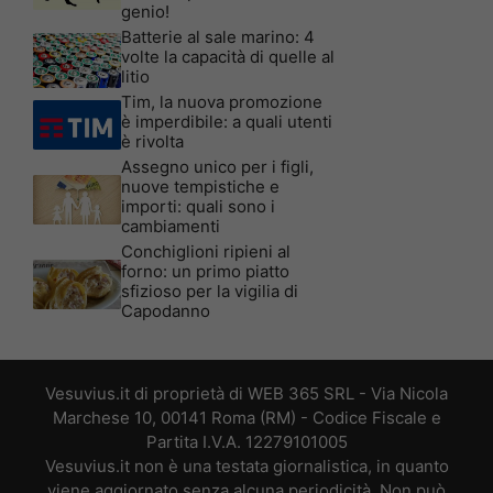
genio!
Batterie al sale marino: 4
volte la capacità di quelle al
litio
Tim, la nuova promozione
è imperdibile: a quali utenti
è rivolta
Assegno unico per i figli,
nuove tempistiche e
importi: quali sono i
cambiamenti
Conchiglioni ripieni al
forno: un primo piatto
sfizioso per la vigilia di
Capodanno
Vesuvius.it di proprietà di WEB 365 SRL - Via Nicola
Marchese 10, 00141 Roma (RM) - Codice Fiscale e
Partita I.V.A. 12279101005
Vesuvius.it non è una testata giornalistica, in quanto
viene aggiornato senza alcuna periodicità. Non può