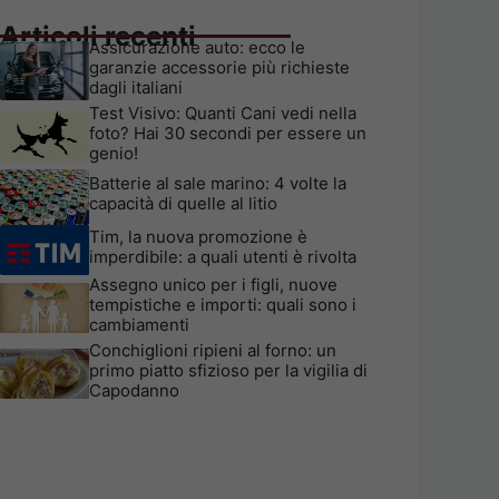
Articoli recenti
Assicurazione auto: ecco le
garanzie accessorie più richieste
dagli italiani
Test Visivo: Quanti Cani vedi nella
foto? Hai 30 secondi per essere un
genio!
Batterie al sale marino: 4 volte la
capacità di quelle al litio
Tim, la nuova promozione è
imperdibile: a quali utenti è rivolta
Assegno unico per i figli, nuove
tempistiche e importi: quali sono i
cambiamenti
Conchiglioni ripieni al forno: un
primo piatto sfizioso per la vigilia di
Capodanno