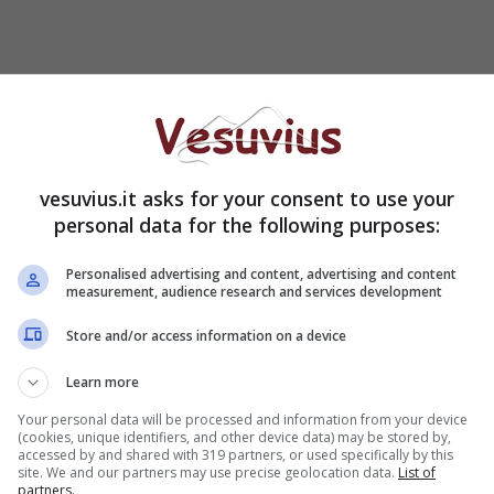
i sono confrontati lo scorso 5 luglio a Palazzo
vesuvius.it asks for your consent to use your
di
investimenti
, di
programmazione gestionale
e
personal data for the following purposes:
iale che metta finalmente a sistema un complesso
 sua completezza e per le sue specificità partendo
Personalised advertising and content, advertising and content
measurement, audience research and services development
Store and/or access information on a device
Learn more
Your personal data will be processed and information from your device
(cookies, unique identifiers, and other device data) may be stored by,
accessed by and shared with 319 partners, or used specifically by this
site. We and our partners may use precise geolocation data.
List of
partners.