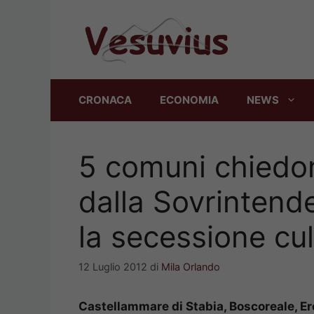
Vai
al
contenuto
CRONACA
ECONOMIA
NEWS
5 comuni chiedo
dalla Sovrintende
la secessione cul
12 Luglio 2012
di
Mila Orlando
Castellammare di Stabia, Boscoreale, E