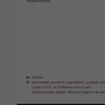
disposizione.
Categorie
Cultura
Tag
boscoreale
,
ercolano
,
napoletano
,
pompei
,
si
Londra 2012, la Di Martino non ci sarà
Calciomercato Napoli: Mazzarri, Bigon e le ‘par