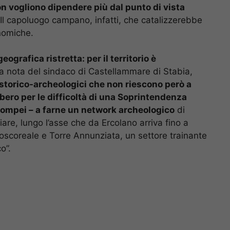
n vogliono dipendere più dal punto di vista
Il capoluogo campano, infatti, che catalizzerebbe
nomiche.
grafica ristretta: per il territorio è
a nota del sindaco di Castellammare di Stabia,
i storico-archeologici che non riescono però a
ero per le difficoltà di una Soprintendenza
 Pompei – a farne un network archeologico
di
ciare, lungo l’asse che da Ercolano arriva fino a
scoreale e Torre Annunziata, un settore trainante
o”.