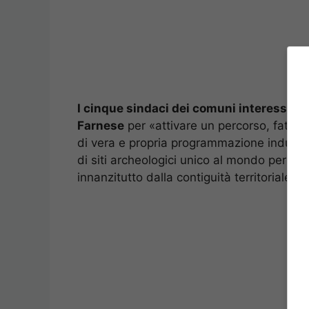
I cinque sindaci dei comuni interessati s
Farnese
per «attivare un percorso, fatto 
di vera e propria programmazione industr
di siti archeologici unico al mondo per la
innanzitutto dalla contiguità territoriale».