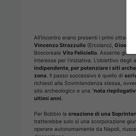
All’incontro erano presenti i primi cittadini
Vincenzo Strazzullo
(Ercolano),
Giosuè S
Boscoreale
Vito Feliciello
. Assente giusti
interesse per l’iniziativa. L’obiettivo degl
indipendente, per potenziare i siti arch
zona
. Il passo successivo è quello di
scri
richiesti alla Sovrintendenza stessa, ovver
sito archeologico e una “
nota riepilogativ
ultimi anni
.
Per Bobbio la
creazione di una Soprinte
tratterebbe solo si una scorporazione giuri
operare autonomamente da Napoli, riusc