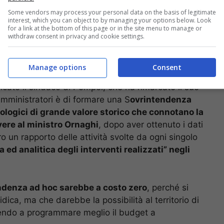
Some vendors may process your personal data on the basis of legitimate
interest, which you can object to by managing your options below. Look
for a link at the bottom of this page or in the site menu to manage or
withdraw consent in privacy and cookie settings.
Luigi Bobbio
(Castellammare di Stabia),
Manage options
Consent
tarita
(Torre Annunziata) e l’assessore di
ficato il sindaco di Pompei, che ha rimarcato il suo
i amministratori è di formare una S
ovrintendenza
eologici di grande valore storico che connotano la
vere al ministro Ornaghi
, dopo aver ottenuto i dati
o un rapporto delle attività svolte da ogni singolo
a ed analitica degli interventi realizzati” negli
ndenza ad hoc sarebbe a costo zero
, perché si
dica, ma che darebbe la possibilità al territorio di
endo a programmare meglio il budget a