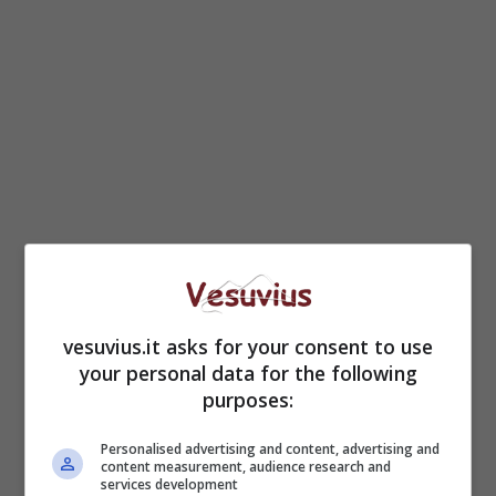
Con la nuova legge, le donne avranno la
vesuvius.it asks for your consent to use
possibilità di entrare in un percorso di
your personal data for the following
assistenza clinica e psicologica in strutture
purposes:
pubbliche; ci sarà inoltre l’osservatorio regionale
della rete antiviolenza che servirà a delineare
Personalised advertising and content, advertising and
content measurement, audience research and
un quadro più chiaro del fenomeno, visto che in
services development