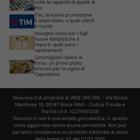
volte la capacità di quelle al
litio
Tim, la nuova promozione
è imperdibile: a quali utenti
è rivolta
Assegno unico per i figli,
nuove tempistiche e
importi: quali sono i
cambiamenti
Conchiglioni ripieni al
forno: un primo piatto
sfizioso per la vigilia di
Capodanno
Vesuvius.it di proprietà di WEB 365 SRL - Via Nicola
Marchese 10, 00141 Roma (RM) - Codice Fiscale e
Partita I.V.A. 12279101005
Vesuvius.it non è una testata giornalistica, in quanto
viene aggiornato senza alcuna periodicità. Non può
pertanto considerarsi un prodotto editoriale ai sensi
della legge n. 62 del 07.03.2001