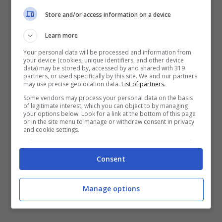
Campania mancano dati certi: gli unici sono
quelli del centro antiviolenza dell’ospedale San
Store and/or access information on a device
Paolo di Napoli, che tra il 2010 e il 2011 conta
Learn more
un centinaio di casi di violenza sulle donne.
Numeri però per forza di cose parziali, visto che
Your personal data will be processed and information from
your device (cookies, unique identifiers, and other device
non tengono in considerazione le vittime che si
data) may be stored by, accessed by and shared with 319
sono recate in altre strutture ospedaliere e
partners, or used specifically by this site. We and our partners
may use precise geolocation data.
List of partners.
quelle che invece non hanno denunciato la
Some vendors may process your personal data on the basis
violenza.
La nuova legge pone inoltre grande
of legitimate interest, which you can object to by managing
attenzione al mondo dell’associazionismo
:
your options below. Look for a link at the bottom of this page
or in the site menu to manage or withdraw consent in privacy
“Le associazione che per anni hanno svolto
and cookie settings.
un’azione indispensabile ed efficace -afferma il
consigliere regionale del Pdl Bianca D’Angelo al
Consent
‘Mattino’ – , avranno uno strumento per
continuare la loro opera in maniera ancora più
incisiva”.
Manage options