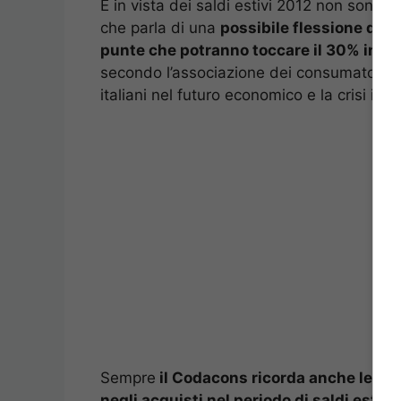
E in vista dei saldi estivi 2012 non sono c
che parla di una
possibile flessione dell
punte che potranno toccare il 30% in al
secondo l’associazione dei consumatori, sa
italiani nel futuro economico e la crisi in c
Sempre
il Codacons ricorda anche le die
negli acquisti nel periodo di saldi estivi