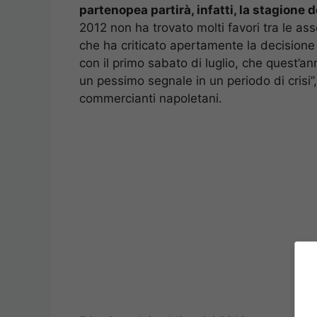
partenopea partirà, infatti, la stagione d
2012 non ha trovato molti favori tra le a
che ha criticato apertamente la decisione d
con il primo sabato di luglio, che quest’an
un pessimo segnale in un periodo di crisi
commercianti napoletani.