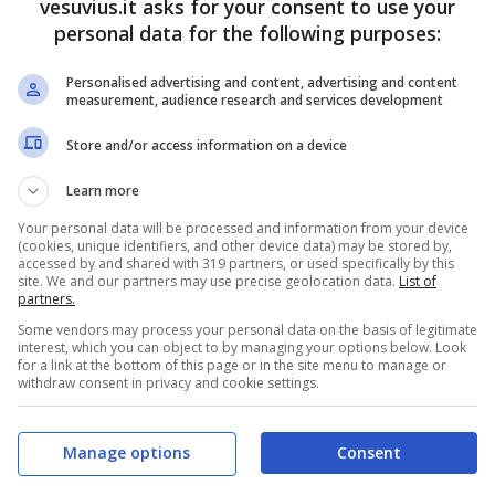
vesuvius.it asks for your consent to use your
erto confortanti le previsioni diffuse dal Codacons
personal data for the following purposes:
e vendite del 20% rispetto allo scorso anno, con
cune città
. A pesare sul calo degli acquisti, sempre
Personalised advertising and content, advertising and content
ranno soprattutto l’Imu, la poca fiducia degli
measurement, audience research and services development
orso.
Store and/or access information on a device
Learn more
Your personal data will be processed and information from your device
(cookies, unique identifiers, and other device data) may be stored by,
accessed by and shared with 319 partners, or used specifically by this
site. We and our partners may use precise geolocation data.
List of
partners.
Some vendors may process your personal data on the basis of legitimate
interest, which you can object to by managing your options below. Look
for a link at the bottom of this page or in the site menu to manage or
withdraw consent in privacy and cookie settings.
Manage options
Consent
ci regole sempre valide per evitare sorprese
 2012
: si va dal conservare lo scontrino in modo