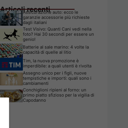
Articoli recenti
Assicurazione auto: ecco le
garanzie accessorie più richieste
dagli italiani
Test Visivo: Quanti Cani vedi nella
foto? Hai 30 secondi per essere un
genio!
Batterie al sale marino: 4 volte la
capacità di quelle al litio
Tim, la nuova promozione è
imperdibile: a quali utenti è rivolta
Assegno unico per i figli, nuove
tempistiche e importi: quali sono i
cambiamenti
Conchiglioni ripieni al forno: un
primo piatto sfizioso per la vigilia di
Capodanno