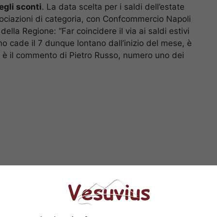
egli sconti
. La data scelta per i saldi dell’estate
ssociazioni di categoria, con Confcommercio Napoli
ella Regione: “Far coincidere il via ai saldi estivi
no cade il 7 dunque lontano dall’inizio del mese, è
”, è il commento di Pietro Russo, numero uno dei