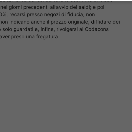
nei giorni precedenti all’avvio dei saldi; e poi
50%, recarsi presso negozi di fiducia, non
n indicano anche il prezzo originale, diffidare dei
solo guardati e, infine, rivolgersi al Codacons
i aver preso una fregatura.