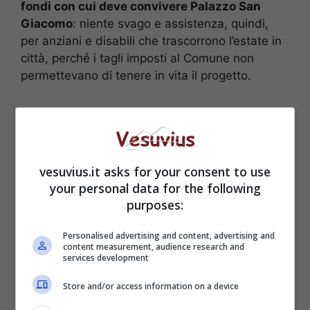
fondi con cui deve convivere Palazzo San
Giacomo
: niente svago e assistenza, quindi,
per anziani e disabili che trascorrono l’estate in
città, perché i tagli imposti al Comune non
permettevano di tenere in vita il progetto.
vesuvius.it asks for your consent to use
your personal data for the following
purposes:
Personalised advertising and content, advertising and
content measurement, audience research and
services development
Store and/or access information on a device
L’assessore D’Angelo però ha diffuso una nota