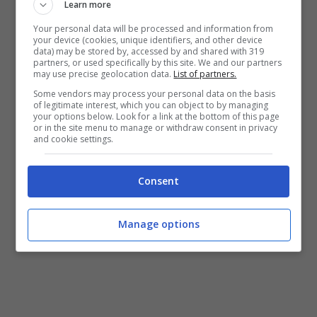
in cui, confermando in pratica l’assenza
Learn more
quest’anno del programma ‘Estate Serena’,
Your personal data will be processed and information from
assicura un piano di sostegno alle fasce più
your device (cookies, unique identifiers, and other device
data) may be stored by, accessed by and shared with 319
deboli della cittadinanza
: “Abbiamo previsto
partners, or used specifically by this site. We and our partners
un piano potenziato -scrive l’assessore – che
may use precise geolocation data.
List of partners.
assorbirà anche il programma ‘Estate Serena’.
Some vendors may process your personal data on the basis
of legitimate interest, which you can object to by managing
Nel piano è previsto un rafforzamento delle
your options below. Look for a link at the bottom of this page
attività di protezione nel corso dell’estate per
or in the site menu to manage or withdraw consent in privacy
and cookie settings.
anziani e disabili e per chi resta in città”. La
presentazione di questo piano sarà fatta nel
corso di una conferenza stampa in programma
Consent
venerdì prossimo.
Manage options