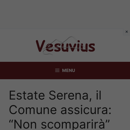
Vai
al
contenuto
MENU
Estate Serena, il
Comune assicura:
“Non scomparirà”