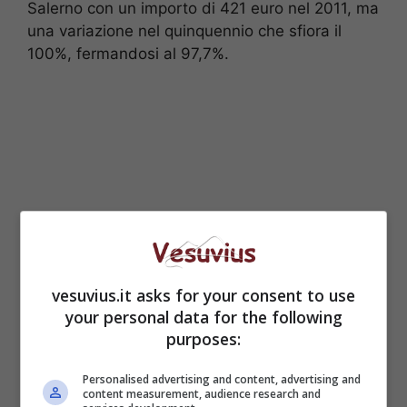
Salerno con un importo di 421 euro nel 2011, ma
una variazione nel quinquennio che sfiora il
100%, fermandosi al 97,7%.
vesuvius.it asks for your consent to use
your personal data for the following
purposes:
Dall’altro versante però c’è da registrare
un’inversione di tendenza per la produzione
Personalised advertising and content, advertising and
pro-capite di rifuti: nel 2010 si è fermata a
content measurement, audience research and