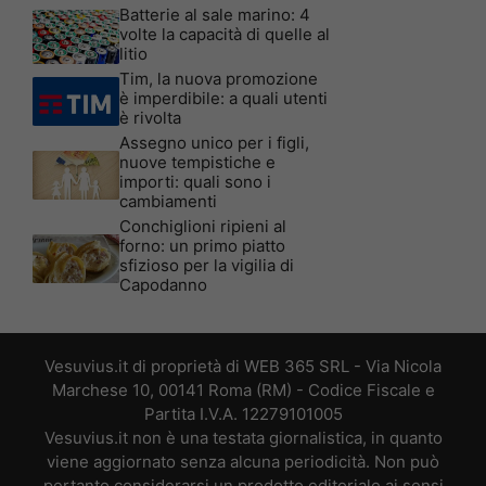
Batterie al sale marino: 4
volte la capacità di quelle al
litio
Tim, la nuova promozione
è imperdibile: a quali utenti
è rivolta
Assegno unico per i figli,
nuove tempistiche e
importi: quali sono i
cambiamenti
Conchiglioni ripieni al
forno: un primo piatto
sfizioso per la vigilia di
Capodanno
Vesuvius.it di proprietà di WEB 365 SRL - Via Nicola
Marchese 10, 00141 Roma (RM) - Codice Fiscale e
Partita I.V.A. 12279101005
Vesuvius.it non è una testata giornalistica, in quanto
viene aggiornato senza alcuna periodicità. Non può
pertanto considerarsi un prodotto editoriale ai sensi