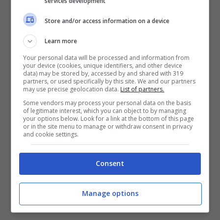
572 chili annui per abitazione
, con una
services development
diminuzione dell’1,4% rispetto all’anno
Store and/or access information on a device
precedente. Quindi si è avuto un incremento dei
costi del servizio nonostante il calo di
Learn more
produzione dei rifiuti, questo perché la Tarsu
Your personal data will be processed and information from
viene pagata in base alla superficie abitativa ed
your device (cookies, unique identifiers, and other device
data) may be stored by, accessed by and shared with 319
è quindi svincolata dall’effettiva produzione di
partners, or used specifically by this site. We and our partners
rifiuti, dai costi di smaltimento e dalla qualità
may use precise geolocation data.
List of partners.
del servizio offerto. I dati sono raccolti in
Some vendors may process your personal data on the basis
un’indagine condotta dall’Osservatorio sui
of legitimate interest, which you can object to by managing
your options below. Look for a link at the bottom of this page
prezzi e le tariffe di Cittadinanzattiva: in
or in the site menu to manage or withdraw consent in privacy
and cookie settings.
evidenza per la Campania anche un
aumento
della raccolta differenziata che nel 2010 si è
fermata al 29,3%, con un +10% rispetto al
Consent
2008, ma ancora in ritardo rispetto agli
obiettivi delle legge 296/2006 che prevedono
Manage options
il raggiungimento del 65% entro il 2012.