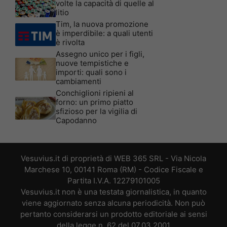
volte la capacità di quelle al
litio
Tim, la nuova promozione
è imperdibile: a quali utenti
è rivolta
Assegno unico per i figli,
nuove tempistiche e
importi: quali sono i
cambiamenti
Conchiglioni ripieni al
forno: un primo piatto
sfizioso per la vigilia di
Capodanno
Vesuvius.it di proprietà di WEB 365 SRL - Via Nicola
Marchese 10, 00141 Roma (RM) - Codice Fiscale e
Partita I.V.A. 12279101005
Vesuvius.it non è una testata giornalistica, in quanto
viene aggiornato senza alcuna periodicità. Non può
pertanto considerarsi un prodotto editoriale ai sensi
della legge n. 62 del 07.03.2001