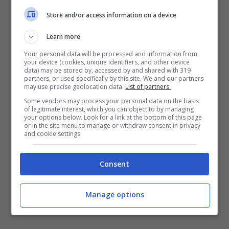
La società coinvolta nell’operazione,
Store and/or access information on a device
denominata ‘San Diego’, è quella di Caldarelli
Learn more
che tratta marchi noti come Anthony Morato e
Amy Gee, di proprietà dello stesso gruppo. Le
Your personal data will be processed and information from
your device (cookies, unique identifiers, and other device
indagini sono partite da controlli fiscali
data) may be stored by, accessed by and shared with 319
effettuati nel 2010 sulla società ‘San Diego srl’
partners, or used specifically by this site. We and our partners
may use precise geolocation data.
List of partners.
di Poggiomarino. Gli inquirenti ritengono che
gli
Some vendors may process your personal data on the basis
accusati avrebbero evaso i diritti doganali,
of legitimate interest, which you can object to by managing
emesso ed utilizzato fatture per operazioni
your options below. Look for a link at the bottom of this page
or in the site menu to manage or withdraw consent in privacy
inesistenti
. Inoltre le fiamme gialle hanno
and cookie settings.
portato alla luce una presunta frode fiscale e
una formazione fittizia di capitali aziendali:
in
Consent
totale, sarebbero stati sottratti al fisco oltre
250 milioni di euro, tra redditi imponibili non
dichiarati e imposte evase
.
Manage options