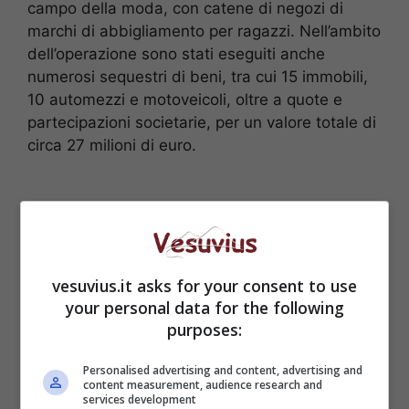
campo della moda, con catene di negozi di
marchi di abbigliamento per ragazzi. Nell’ambito
dell’operazione sono stati eseguiti anche
numerosi sequestri di beni, tra cui 15 immobili,
10 automezzi e motoveicoli, oltre a quote e
partecipazioni societarie, per un valore totale di
circa 27 milioni di euro.
vesuvius.it asks for your consent to use
your personal data for the following
purposes:
Personalised advertising and content, advertising and
content measurement, audience research and
services development