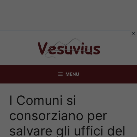
Vai
al
contenuto
MENU
I Comuni si
consorziano per
salvare gli uffici del