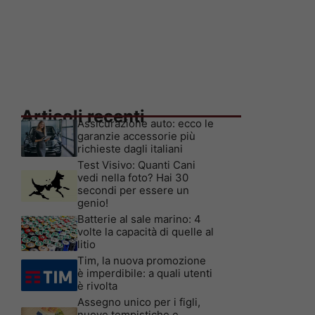
Articoli recenti
Assicurazione auto: ecco le
garanzie accessorie più
richieste dagli italiani
Test Visivo: Quanti Cani
vedi nella foto? Hai 30
secondi per essere un
genio!
Batterie al sale marino: 4
volte la capacità di quelle al
litio
Tim, la nuova promozione
è imperdibile: a quali utenti
è rivolta
Assegno unico per i figli,
nuove tempistiche e