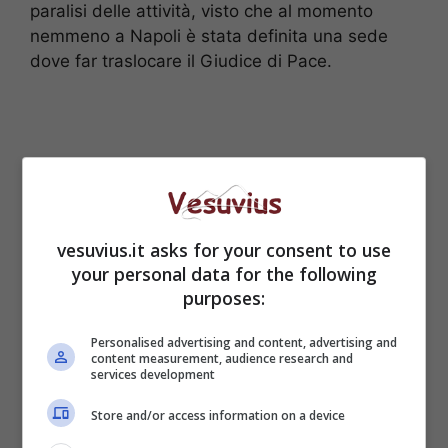
paralisi delle attività, visto che al momento
nemmeno a Napoli è stata definita una sede
dove far traslocare il Giudice di Pace.
vesuvius.it asks for your consent to use
your personal data for the following
purposes:
Personalised advertising and content, advertising and
content measurement, audience research and
services development
Dopo l’incontro svoltosi nei giorni scorsi a
Qualiano tra i sindaci del comprensorio,
il
Store and/or access information on a device
prossimo 7 giugno è prevista una nuova