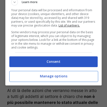
riunione per fare chiarezza sull’aspetto
Learn more
economico e la reale fattibilità del
Your personal data will be processed and information from
trasferimento da Marano a Qualiano
. I costi,
your device (cookies, unique identifiers, and other device
data) may be stored by, accessed by and shared with 319
infatti, come prevede la legge sarebbero a
partners, or used specifically by this site. We and our partners
totale carico delle amministrazioni comunali sia
may use precise geolocation data.
List of partners.
per il mantenimento della struttura che per il
Some vendors may process your personal data on the basis
of legitimate interest, which you can object to by managing
personale, che dovrebbe essere individuato già
your options below. Look for a link at the bottom of this page
tra chi è impiegato presso altri uffici comunali.
or in the site menu to manage or withdraw consent in privacy
and cookie settings.
“
Il problema vero è quello economico
. –
dichiara
Salvatore Nasti, presidente dell’Aiga
di Giugliano
– I comuni hanno divieto di
Consent
assumere ed il numero attuale delle forze in
organico è tale che non permette lo svolgimento
Manage options
delle normali mansioni comunali”.
Al di là delle azioni che verranno messe in atto
a tutti gli addetti al settore è chiaro che
non è
più possibile mantenere lo stato attuale delle