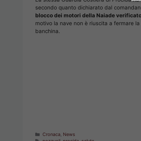
secondo quanto dichiarato dal comandan
blocco dei motori della Naiade verificato
motivo la nave non è riuscita a fermare la 
banchina.
Categorie
Cronaca
,
News
Tag
pozzuoli
,
procida
,
salute