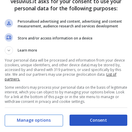
vesuvius.it asks for your consent to use your
ffermato dal maresciallo Riviello della guardia
personal data for the following purposes:
amica dell’episodio: “I feriti ci sono stati perché
no sulle scale in attesa di scendere a Procida e
Personalised advertising and content, advertising and content
lute dei passeggeri anche i medici presenti nel
measurement, audience research and services development
una decina di contusi, tutti con ferite di lieve
Store and/or access information on a device
Learn more
Your personal data will be processed and information from your device
(cookies, unique identifiers, and other device data) may be stored by,
accessed by and shared with 319 partners, or used specifically by this
site. We and our partners may use precise geolocation data.
List of
partners.
Some vendors may process your personal data on the basis of legitimate
interest, which you can object to by managing your options below. Look
for a link at the bottom of this page or in the site menu to manage or
withdraw consent in privacy and cookie settings.
Manage options
Consent
poi potuto appurare la causa dell’incidente: