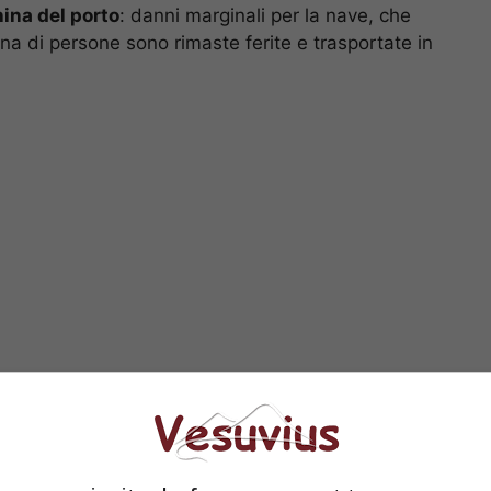
ina del porto
: danni marginali per la nave, che
a di persone sono rimaste ferite e trasportate in
asporti via mare questo, ma per loro fortuna
i
ta soltanto con un grande spavento e ferite di
stato soccorso medico hanno, infatti, riportato