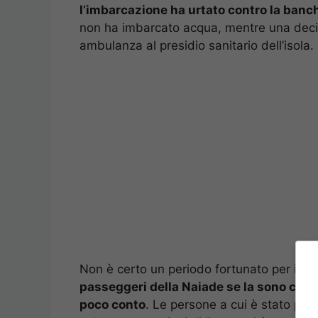
l’imbarcazione ha urtato contro la banch
non ha imbarcato acqua, mentre una decin
ambulanza al presidio sanitario dell’isola.
Non è certo un periodo fortunato per i tr
passeggeri della Naiade se la sono cava
poco conto
. Le persone a cui è stato pre