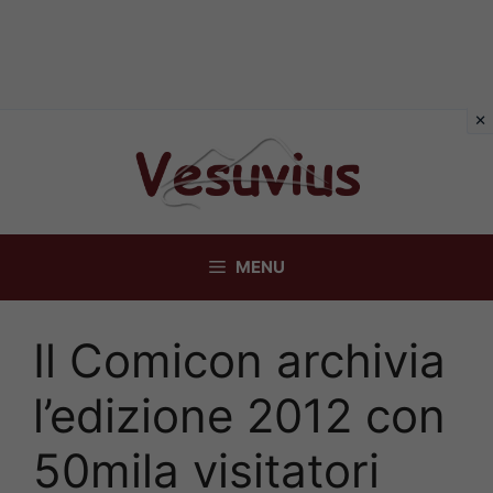
Vai
al
contenuto
MENU
Il Comicon archivia
l’edizione 2012 con
50mila visitatori