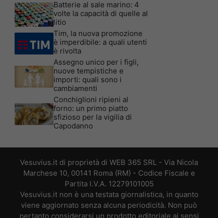
Batterie al sale marino: 4
volte la capacità di quelle al
litio
Tim, la nuova promozione
è imperdibile: a quali utenti
è rivolta
Assegno unico per i figli,
nuove tempistiche e
importi: quali sono i
cambiamenti
Conchiglioni ripieni al
forno: un primo piatto
sfizioso per la vigilia di
Capodanno
Vesuvius.it di proprietà di WEB 365 SRL - Via Nicola
Marchese 10, 00141 Roma (RM) - Codice Fiscale e
Partita I.V.A. 12279101005
Vesuvius.it non è una testata giornalistica, in quanto
viene aggiornato senza alcuna periodicità. Non può
pertanto considerarsi un prodotto editoriale ai sensi