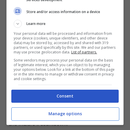
A detta degli organizzatori
la Mostra
d’Oltremare come location ha contribuito
Store and/or access information on a device
molto alla buona riuscita della
manifestazione
anche dal punto di vista
Learn more
organizzativo e logistico. “Siamo riusciti – ha
Your personal data will be processed and information from
dichiarato
Luca Boschi
, direttore artistico del
your device (cookies, unique identifiers, and other device
data) may be stored by, accessed by and shared with 319
Comicon – a dare ai ragazzi un grande spazio
partners, or used specifically by this site. We and our partners
per scatenare la loro fantasia ma li abbiamo
may use precise geolocation data.
List of partners.
anche portati ad interessarsi al lato culturale
Some vendors may process your personal data on the basis
of legitimate interest, which you can object to by managing
del fumetto”.
your options below. Look for a link at the bottom of this page
or in the site menu to manage or withdraw consent in privacy
and cookie settings.
Archiviata la quarta edizione, gli organizzatori
volgono il loro sguardo già al prossimo anno. Il
Comicon 2013 si svolgerà dal 25 al 28
e avrà
Consent
come filo conduttore il
rapporto tra fumetto e
archittetura
, dopo il binomio con la letteratura
Manage options
per il 2012. Per gli amanti del fumetto non era
che iniziare il countdown.