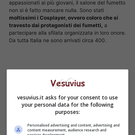
appassionati ai più giovani, il salone del fumetto
non si è fatto mancare nulla. Sono stati
moltissimi i Cosplayer, ovvero coloro che si
travesto dai protagonisti dei fumetti,
a
partecipare alla sfilata organizzata in loro onore.
Da tutta Italia ne sono arrivati circa 400.
vesuvius.it asks for your consent to use
your personal data for the following
purposes:
Personalised advertising and content, advertising and
content measurement, audience research and
services development