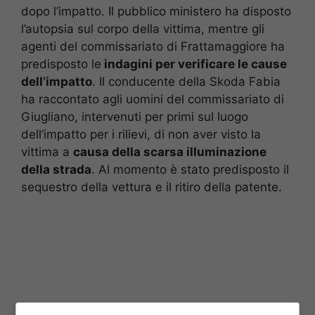
dopo l’impatto. Il pubblico ministero ha disposto
l’autopsia sul corpo della vittima, mentre gli
agenti del commissariato di Frattamaggiore ha
predisposto le
indagini per verificare le cause
dell’impatto
. Il conducente della Skoda Fabia
ha raccontato agli uomini del commissariato di
Giugliano, intervenuti per primi sul luogo
dell’impatto per i rilievi, di non aver visto la
vittima a
causa della scarsa illuminazione
della strada
. Al momento è stato predisposto il
sequestro della vettura e il ritiro della patente.