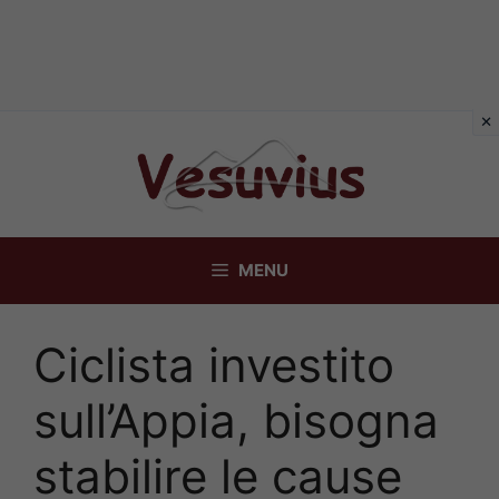
Vai
al
contenuto
MENU
Ciclista investito
sull’Appia, bisogna
stabilire le cause