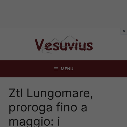
Vai
al
contenuto
MENU
Ztl Lungomare,
proroga fino a
maggio: i