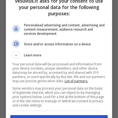
vesuvius.it asks for your consent to use
“La chiusura di via Partenope – affermano – è
your personal data for the following
stata drammatica e lo sarà di più nei prossimi
purposes:
giorni. Non siamo contrari alle Ztl, ma riteniamo
che ogni provvedimento debba essere discusso
Personalised advertising and content, advertising and
con il territorio”. Richiesta che sembra essere
content measurement, audience research and
services development
stata accolta da De Magistris, anche con i
l
lancio dell’iniziativa ‘Lungomare Liberato’
che
Store and/or access information on a device
offre la possibilità a cittadini e imprenditori di
Learn more
inviare all’amministrazione comunale “idee,
suggerimenti, proposte, spunti di riflessione che
Your personal data will be processed and information from
your device (cookies, unique identifiers, and other device
aiutino a progettare un lungomare a misura
data) may be stored by, accessed by and shared with 319
d’uomo dove vivibilità e iniziative imprenditoriali
partners, or used specifically by this site. We and our partners
may use precise geolocation data.
List of partners.
possano convivere, favorendo un rilancio anche
commerciale dell’intera zona”.
Some vendors may process your personal data on the basis
of legitimate interest, which you can object to by managing
your options below. Look for a link at the bottom of this page
or in the site menu to manage or withdraw consent in privacy
and cookie settings.