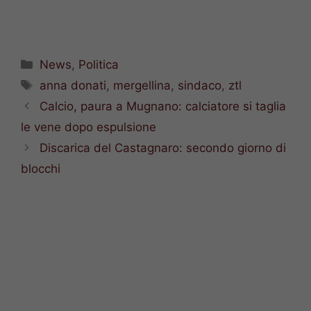
Categorie
News
,
Politica
Tag
anna donati
,
mergellina
,
sindaco
,
ztl
Calcio, paura a Mugnano: calciatore si taglia
le vene dopo espulsione
Discarica del Castagnaro: secondo giorno di
blocchi