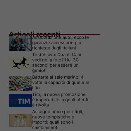
Articoli recenti
Assicurazione auto: ecco le
garanzie accessorie più
richieste dagli italiani
Test Visivo: Quanti Cani
vedi nella foto? Hai 30
secondi per essere un
genio!
Batterie al sale marino: 4
volte la capacità di quelle al
litio
Tim, la nuova promozione
è imperdibile: a quali utenti
è rivolta
Assegno unico per i figli,
nuove tempistiche e
importi: quali sono i
cambiamenti