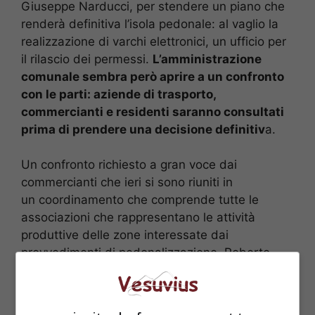
Giuseppe Narducci, per stendere un piano che
renderà definitiva l’isola pedonale: al vaglio la
realizzazione di varchi elettronici, un ufficio per
il rilascio dei permessi.
L’amministrazione
comunale sembra però aprire a un confronto
con le parti: aziende di trasporto,
commercianti e residenti saranno consultati
prima di prendere una decisione definitiv
a.
Un confronto richiesto a gran voce dai
commercianti che ieri si sono riuniti in
un coordinamento che comprende tutte le
associazioni che rappresentano le attività
produttive delle zone interessate dai
provvedimenti di pedonalizzazione. Roberto
Marinelli e Antonino Della Notte, i coordinatori
del movimento hanno messo in evidenza “
il
calo enorme di attività avuto in questi giorni”
.