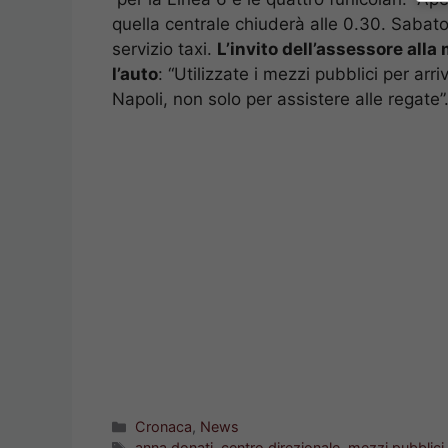
quella centrale chiuderà alle 0.30. Sabato
servizio taxi.
L’invito dell’assessore alla
l’auto
: “Utilizzate i mezzi pubblici per arr
Napoli, non solo per assistere alle regate”
Categorie
Cronaca
,
News
Tag
anna donati
,
centro direzionale
,
mezzi pubblici