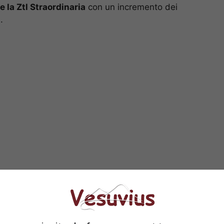
 la Ztl Straordinaria
con un incremento dei
.
registrato a Pasquetta e tenendo conto che sabato
simile, l’aministrazione comunale ha varato un
cheggi al centro direzionale e a Fuorigrotta
editerraneo, Mostra d’Oltremare); parcheggiata