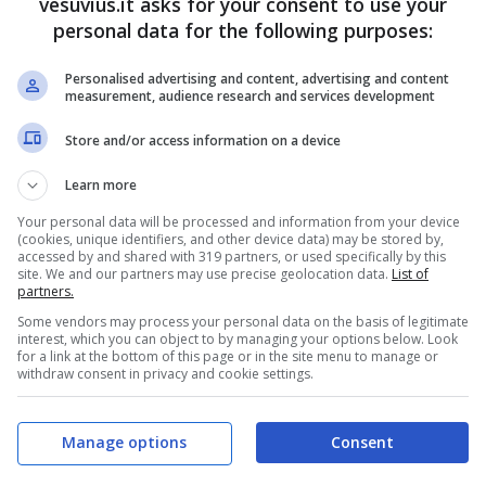
vesuvius.it asks for your consent to use your
ine al Pubblic Event Village e al campo di regata
personal data for the following purposes:
Vittoria e Piazza Sannazaro.
Personalised advertising and content, advertising and content
measurement, audience research and services development
Store and/or access information on a device
Learn more
Your personal data will be processed and information from your device
(cookies, unique identifiers, and other device data) may be stored by,
accessed by and shared with 319 partners, or used specifically by this
site. We and our partners may use precise geolocation data.
List of
partners.
Some vendors may process your personal data on the basis of legitimate
interest, which you can object to by managing your options below. Look
for a link at the bottom of this page or in the site menu to manage or
withdraw consent in privacy and cookie settings.
ticolare delle linee che interessano l’area della
, C12, C18, C21, C24, R3, R7, N1, N2); aumentano le
etro con un treno ogni sette minuti dalle ore 7 alle
Manage options
Consent
 il trasporto gratuito delle bici, come già avviene
rtura fino alle 2 della Funicolare di Chiaia, mentre