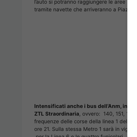
l’auto si potranno raggiungere le aree vic
tramite navette che arriveranno a Piazza 
Intensificati anche i bus dell’Anm, in par
ZTL Straordinaria
, ovvero: 140, 151, 154
frequenze delle corse della linea 1 della M
ore 21. Sulla stessa Metro 1 sarà in vigore
per la Linea 6 e le quattro funicolari. Ape