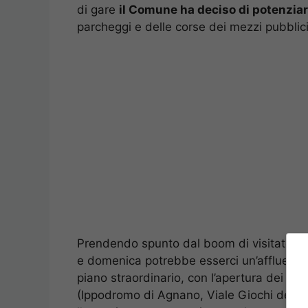
di gare
il Comune ha deciso di potenziare
parcheggi e delle corse dei mezzi pubblici
Prendendo spunto dal boom di visitatori 
e domenica potrebbe esserci un’affluenza 
piano straordinario, con l’apertura dei par
(Ippodromo di Agnano, Viale Giochi del M