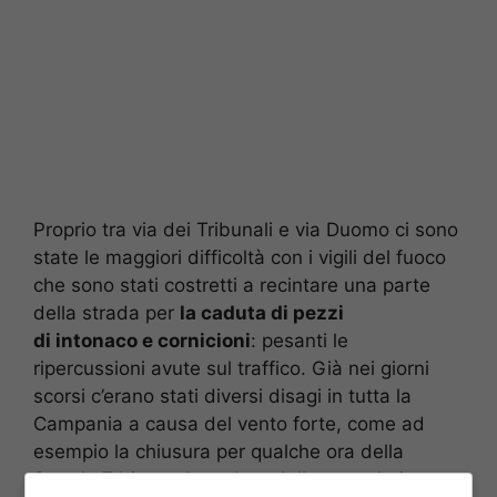
Proprio tra via dei Tribunali e via Duomo ci sono
state le maggiori difficoltà con i vigili del fuoco
che sono stati costretti a recintare una parte
della strada per
la caduta di pezzi
di intonaco e cornicioni
: pesanti le
ripercussioni avute sul traffico. Già nei giorni
scorsi c’erano stati diversi disagi in tutta la
Campania a causa del vento forte, come ad
esempio la chiusura per qualche ora della
Statale 7 bis per la caduta della segnaletica