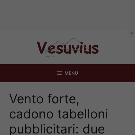
Vai
al
contenuto
MENU
Vento forte,
cadono tabelloni
pubblicitari: due