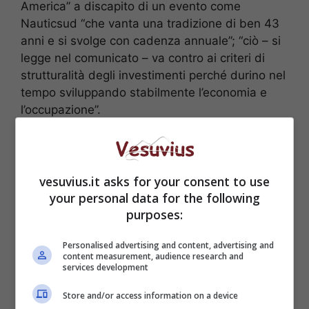
America” a discapito di un evento come
Nauticsud “che vanta una tradizione di ben 43
anni e si svolge con cadenza annuale”; “ciò – si
legge nel comunicato – va contro ai criteri di
strutturalità degli investimenti perché durino nel
tempo sviluppando stabilmente l’economia e
l’occupazione”.
vesuvius.it asks for your consent to use
your personal data for the following
purposes:
Personalised advertising and content, advertising and
content measurement, audience research and
services development
Store and/or access information on a device