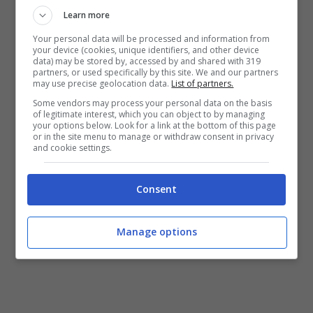
Learn more
Il salone internazionale della nautica
che si
tiene a Napoli ha già avuto modo di dimostrare,
Your personal data will be processed and information from
your device (cookies, unique identifiers, and other device
secondo quanto afferma Lino Ferrara, la sua
data) may be stored by, accessed by and shared with 319
capacità di fungere da evento di promozione
partners, or used specifically by this site. We and our partners
may use precise geolocation data.
List of partners.
territoriale attirando 100mila visitatori nella
Some vendors may process your personal data on the basis
scorsa edizione: “Quale sarebbe stato il destino
of legitimate interest, which you can object to by managing
del Nauticud – conclude la nota- se si fosse
your options below. Look for a link at the bottom of this page
or in the site menu to manage or withdraw consent in privacy
avvantaggiato dell’attenzione istituzionale
and cookie settings.
ricevuta dalle prove della Coppa America è
facile immaginarlo. Avrebbe di certo conteso la
Consent
leadership al Salone di Genova”.
Manage options