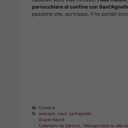
parrucchiere al confine con Sant’Agnell
passione che, purtroppo, li ha portati inco
Categorie
Cronaca
Tag
anacapri
,
capri
,
sant'agnello
Grazie Napoli
Celentano da Santoro, Telecapri dice no alla c