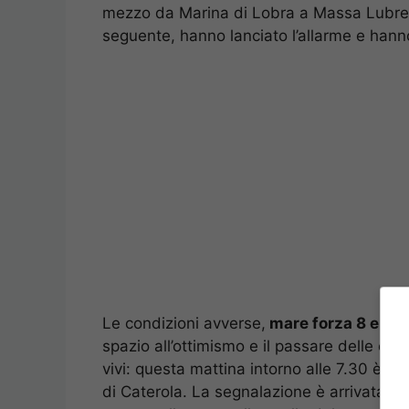
mezzo da Marina di Lobra a Massa Lubrense
seguente, hanno lanciato l’allarme e hanno 
Le condizioni avverse,
mare forza 8 e ond
spazio all’ottimismo e il passare delle ore
vivi: questa mattina intorno alle 7.30 è st
di Caterola. La segnalazione è arrivata da