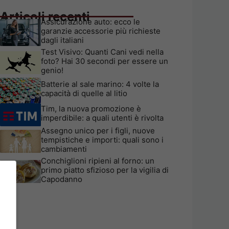
Articoli recenti
Assicurazione auto: ecco le
garanzie accessorie più richieste
dagli italiani
Test Visivo: Quanti Cani vedi nella
foto? Hai 30 secondi per essere un
genio!
Batterie al sale marino: 4 volte la
capacità di quelle al litio
Tim, la nuova promozione è
imperdibile: a quali utenti è rivolta
Assegno unico per i figli, nuove
tempistiche e importi: quali sono i
cambiamenti
Conchiglioni ripieni al forno: un
primo piatto sfizioso per la vigilia di
Capodanno