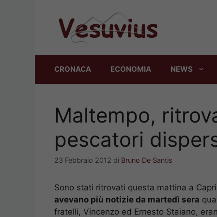
Vai
al
contenuto
CRONACA
ECONOMIA
NEWS
Maltempo, ritrova
pescatori dispers
23 Febbraio 2012
di
Bruno De Santis
Sono stati ritrovati questa mattina a Capr
avevano più notizie da martedì sera
quan
fratelli, Vincenzo ed Ernesto Staiano, eran