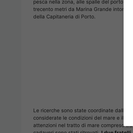
pesca nella zona, alle spalle del porto turi
trecento metri da Marina Grande intorno al
della Capitaneria di Porto.
Le ricerche sono state coordinate dalla Ca
considerate le condizioni del mare e il ven
attenzioni nel tratto di mare compreso tr
cadaveri sono stati ritrovati.
I due fratell