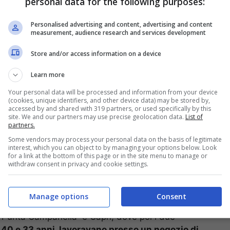
personal data for the following purposes:
stico. Il secondo corpo è stato ritrovato a circa
le 9: ad avvistare il cadavere è stato un elicottero
Personalised advertising and content, advertising and content
measurement, audience research and services development
Store and/or access information on a device
Learn more
Your personal data will be processed and information from your device
(cookies, unique identifiers, and other device data) may be stored by,
accessed by and shared with 319 partners, or used specifically by this
site. We and our partners may use precise geolocation data.
List of
partners.
Some vendors may process your personal data on the basis of legitimate
interest, which you can object to by managing your options below. Look
for a link at the bottom of this page or in the site menu to manage or
withdraw consent in privacy and cookie settings.
pitaneria di Porto di Napoli e da quella di Salerno:
Manage options
Consent
to di grecale i soccorritori hanno concentrato le
a Punta Campanella e Capri, dove poi i due
i, 40 e 33 anni, lavoravano presso un negozio di