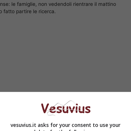
: le famiglie, non vedendoli rientrare il mattino
fatto partire le ricerca.
e alte fino a quattro metri
, non lasciavano molto
 rendeva sempre più vano la speranza di ritrovarli
ato ritrovato il primo cadavere nei pressi di Marina
vesuvius.it asks for your consent to use your
 parte di un ragazzo di Anacapri che si trovava a