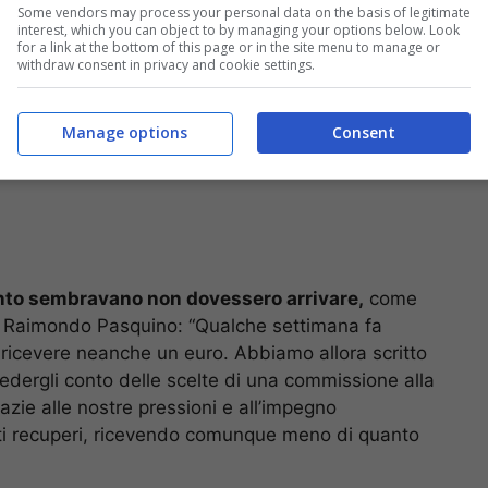
Some vendors may process your personal data on the basis of legitimate
interest, which you can object to by managing your options below. Look
for a link at the bottom of this page or in the site menu to manage or
withdraw consent in privacy and cookie settings.
Manage options
Consent
unto sembravano non dovessero arrivare,
come
no, Raimondo Pasquino: “Qualche settimana fa
 ricevere neanche un euro. Abbiamo allora scritto
edergli conto delle scelte di una commissione alla
ie alle nostre pressioni e all’impegno
ti recuperi, ricevendo comunque meno di quanto