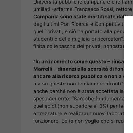
Università pubbliche campane e che hanno 
umiliati -afferma Francesco Rossi, rettore
Campania sono state mortificate dalle s
degli ultimi Pon Ricerca e Competitività è s
quelli privati, e ciò ha portato alla penal
studenti e delle migliaia di ricercatori”. 
finita nelle tasche dei privati, nonostante s
“In un momento come questo – rincara la 
Marrelli – dinanzi alla scarsità di fondi
andare alla ricerca pubblica e non a quel
ma su questo non temiamo confronti”. Il 
anche perché non è stata accettata la rich
spesa corrente: “Sarebbe fondamentale pe
quei soldi (non superiore al 3%) per le sp
attrezzature e realizzare nuovi laboratori, 
funzionare. Ed io non voglio che si realizzi