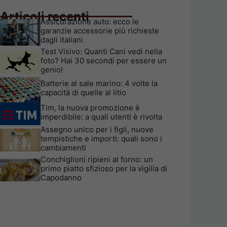
Articoli recenti
Assicurazione auto: ecco le
garanzie accessorie più richieste
dagli italiani
Test Visivo: Quanti Cani vedi nella
foto? Hai 30 secondi per essere un
genio!
Batterie al sale marino: 4 volte la
capacità di quelle al litio
Tim, la nuova promozione è
imperdibile: a quali utenti è rivolta
Assegno unico per i figli, nuove
tempistiche e importi: quali sono i
cambiamenti
Conchiglioni ripieni al forno: un
primo piatto sfizioso per la vigilia di
Capodanno