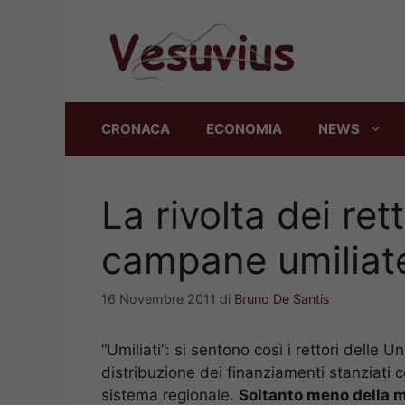
Vai
al
contenuto
CRONACA
ECONOMIA
NEWS
La rivolta dei ret
campane umiliate
16 Novembre 2011
di
Bruno De Santis
“Umiliati”: si sentono così i rettori delle 
distribuzione dei finanziamenti stanziati co
sistema regionale.
Soltanto meno della me