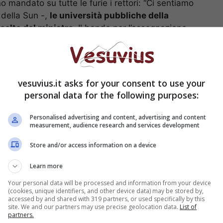
mandato su tutte le furie i rettori: “Ci sentiamo
 della Sun -,
le università pubbliche della
celte del ministro
. Il bando per l’assegnazione
tato allargato agli altri enti di ricerca, compresi
izzazione delle università pubbliche, dei loro 200mila
Dei 185 milioni assegnati dai Pon, una gran parte è
ervissero alle Università “per restare in vita”.
vesuvius.it asks for your consent to use your
personal data for the following purposes:
dose il rettore della Federico II, Massimo
 pubblici i finanziamenti disponibili dovrebbero
Personalised advertising and content, advertising and content
measurement, audience research and services development
la privata.
Certo in base alla qualità dei progetti,
numero uno dell’Università partenopea è deluso
Store and/or access information on a device
iesta di destinare parte dei finanziamenti alla
r le Università poter usare una quota minima di
Learn more
ese correnti: con i Pon si possono comprare
Your personal data will be processed and information from your device
ma il rischio è di non avere risorse per farli
(cookies, unique identifiers, and other device data) may be stored by,
accessed by and shared with 319 partners, or used specifically by this
no altre cattedrali nel deserto”.
site. We and our partners may use precise geolocation data.
List of
partners.