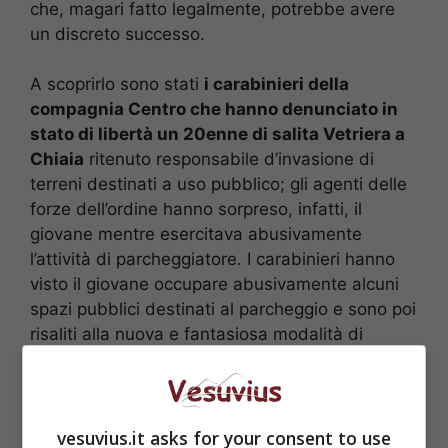
che, magari fatto legalmente, potrebbe avere
un discreto successo.
A scoprirlo sono stati
i carabinieri della
compagnia Centro che hanno denunciato in
stato di libertà un 20enne di salita Vetriera a
Chiaia
ritenuto responsabile d’invasione di
terreni destinati a uso pubblico; gli agenti delle
forze dell’ordine hanno sorpreso, infatti, il
giovane mentre esercitava abusivamente
l’attività di parcheggiatore. I carabinieri hanno
visto il giovane occupare abusivamente alcuni
spazi pubblici destinati al parcheggio e sono poi
risaliti alla nuova e fantasiosa modalità di
prenotazione del parcheggio, ovviamente
abusivo, tramite sms.
vesuvius.it asks for your consent to use