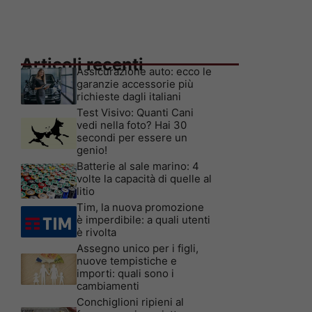
Articoli recenti
Assicurazione auto: ecco le
garanzie accessorie più
richieste dagli italiani
Test Visivo: Quanti Cani
vedi nella foto? Hai 30
secondi per essere un
genio!
Batterie al sale marino: 4
volte la capacità di quelle al
litio
Tim, la nuova promozione
è imperdibile: a quali utenti
è rivolta
Assegno unico per i figli,
nuove tempistiche e
importi: quali sono i
cambiamenti
Conchiglioni ripieni al