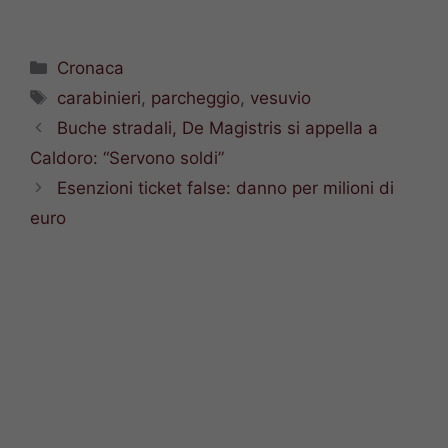
Categorie
Cronaca
Tag
carabinieri
,
parcheggio
,
vesuvio
Buche stradali, De Magistris si appella a
Caldoro: “Servono soldi”
Esenzioni ticket false: danno per milioni di
euro