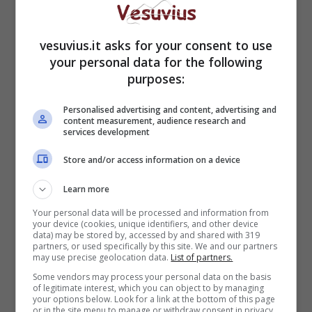
l’avvio di “una manutenzione ordinaria continua”
senza la quale “il pericolo di altri cedimenti” è
alto e affermava l’urgenza di interventi, anche in
vesuvius.it asks for your consent to use
vista della visita del commissario europeo per le
your personal data for the following
purposes:
Politiche regionali Johannes Hahn al quale si
sarebbero dovuti presentare “dei fatti” per
Personalised advertising and content, advertising and
ottenere lo sblocco dei 100 milioni destinati al
content measurement, audience research and
recupero degli scavi.
services development
Store and/or access information on a device
Learn more
Your personal data will be processed and information from
your device (cookies, unique identifiers, and other device
data) may be stored by, accessed by and shared with 319
partners, or used specifically by this site. We and our partners
may use precise geolocation data.
List of partners.
Some vendors may process your personal data on the basis
of legitimate interest, which you can object to by managing
your options below. Look for a link at the bottom of this page
or in the site menu to manage or withdraw consent in privacy