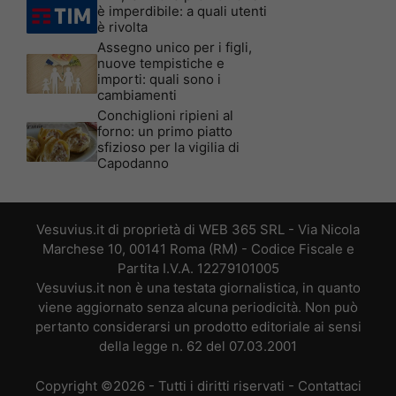
è imperdibile: a quali utenti
è rivolta
Assegno unico per i figli,
nuove tempistiche e
importi: quali sono i
cambiamenti
Conchiglioni ripieni al
forno: un primo piatto
sfizioso per la vigilia di
Capodanno
Vesuvius.it di proprietà di WEB 365 SRL - Via Nicola
Marchese 10, 00141 Roma (RM) - Codice Fiscale e
Partita I.V.A. 12279101005
Vesuvius.it non è una testata giornalistica, in quanto
viene aggiornato senza alcuna periodicità. Non può
pertanto considerarsi un prodotto editoriale ai sensi
della legge n. 62 del 07.03.2001
Copyright ©2026 - Tutti i diritti riservati -
Contattaci