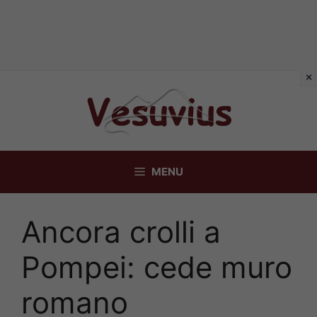
Vai
al
contenuto
MENU
Ancora crolli a
Pompei: cede muro
romano