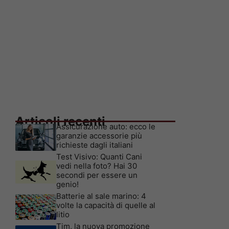
Articoli recenti
Assicurazione auto: ecco le
garanzie accessorie più
richieste dagli italiani
Test Visivo: Quanti Cani
vedi nella foto? Hai 30
secondi per essere un
genio!
Batterie al sale marino: 4
volte la capacità di quelle al
litio
Tim, la nuova promozione