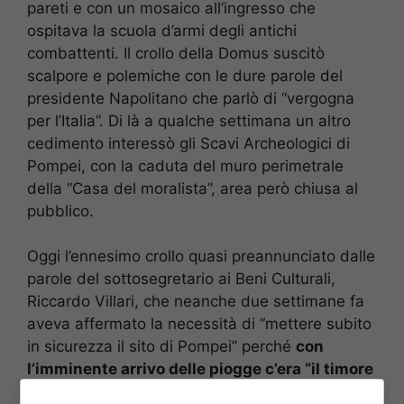
pareti e con un mosaico all’ingresso che
ospitava la scuola d’armi degli antichi
combattenti. Il crollo della Domus suscitò
scalpore e polemiche con le dure parole del
presidente Napolitano che parlò di “vergogna
per l’Italia”. Di là a qualche settimana un altro
cedimento interessò gli Scavi Archeologici di
Pompei, con la caduta del muro perimetrale
della “Casa del moralista”, area però chiusa al
pubblico.
Oggi l’ennesimo crollo quasi preannunciato dalle
parole del sottosegretario ai Beni Culturali,
Riccardo Villari, che neanche due settimane fa
aveva affermato la necessità di “mettere subito
in sicurezza il sito di Pompei” perché
con
l’imminente arrivo delle piogge c’era “il timore
di nuovi crolli”
. Lo stesso Villari si auspicava