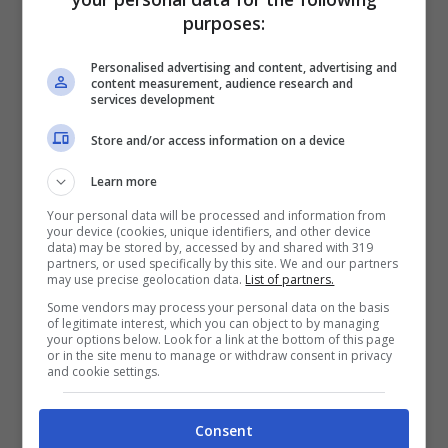
purposes:
Personalised advertising and content, advertising and
content measurement, audience research and
services development
Store and/or access information on a device
Learn more
Your personal data will be processed and information from
your device (cookies, unique identifiers, and other device
data) may be stored by, accessed by and shared with 319
Sull’accaduto stanno ora indagando i
partners, or used specifically by this site. We and our partners
carabinieri, che dovranno anche chiarire cosa
may use precise geolocation data.
List of partners.
ha spinto i killer a fare fuoco. Al momento, una
Some vendors may process your personal data on the basis
of legitimate interest, which you can object to by managing
delle ipotesi tenuta in considerazione è quella di
your options below. Look for a link at the bottom of this page
un agguato di stampo camorristico; se così
or in the site menu to manage or withdraw consent in privacy
and cookie settings.
fosse si tratterebbe di un nuovo episodio, dopo
quello avvenuto appena qualche giorno fa:
domenica scorsa, infatti, i killer della camorra
Consent