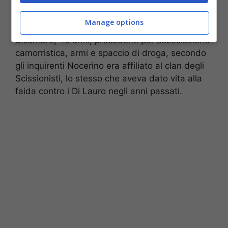
erano entrati in azione in un’altra zona di Napoli,
Scampia, uccidendo con una decina di colpi al
Manage options
volto Ciro Nocerino. Latitante dallo scorso
dicembre, 45 anni, precedenti per associazione
camorristica, armi e spaccio di droga, secondo
gli inquirenti Nocerino era affiliato al clan degli
Scissionisti, lo stesso che aveva dato vita alla
faida contro i Di Lauro negli anni passati.