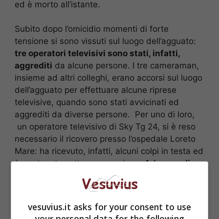
ed è morto all’istante.
Subito dopo l’omicidio momenti di forte
tensione si sono vissuti sul luogo dell’agguato:
tre operatori televisivi sono stati, infatti,
aggrediti
da alcune persone. I tre cameraman,
insieme ad altri colleghi, erano accorsi sul luogo
dell’agguato per effettuare alcune riprese
televisive, quando sono stati avvicinati ed
aggrediti da diverse persone. Per uno di loro,
un operatore televisivo di Sky Tg 24, si è reso
necessario il ricovero presso l’ospedale Loreto
Mare: ha ricevuto, infatti, alcuni colpi in testa ed
è ora tenuto sotto osservazione.
Ad
aggredire
lui e gli altri due cameraman sarebbero stati
alcuni familiari della vittima
.
vesuvius.it asks for your consent to use
your personal data for the following