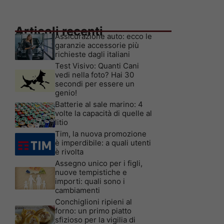
Articoli recenti
Assicurazione auto: ecco le
garanzie accessorie più
richieste dagli italiani
Test Visivo: Quanti Cani
vedi nella foto? Hai 30
secondi per essere un
genio!
Batterie al sale marino: 4
volte la capacità di quelle al
litio
Tim, la nuova promozione
è imperdibile: a quali utenti
è rivolta
Assegno unico per i figli,
nuove tempistiche e
importi: quali sono i
cambiamenti
Conchiglioni ripieni al
forno: un primo piatto
sfizioso per la vigilia di