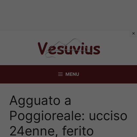
Vai
al
contenuto
MENU
Agguato a
Poggioreale: ucciso
24enne, ferito