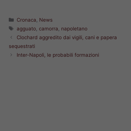
Categorie
Cronaca
,
News
Tag
agguato
,
camorra
,
napoletano
Clochard aggredito dai vigili, cani e papera
sequestrati
Inter-Napoli, le probabili formazioni