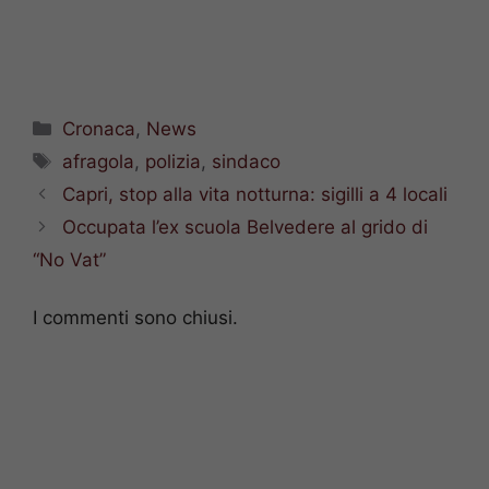
Categorie
Cronaca
,
News
Tag
afragola
,
polizia
,
sindaco
Capri, stop alla vita notturna: sigilli a 4 locali
Occupata l’ex scuola Belvedere al grido di
“No Vat”
I commenti sono chiusi.