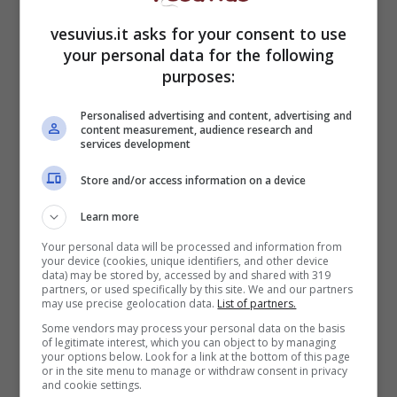
vesuvius.it asks for your consent to use
your personal data for the following
purposes:
Personalised advertising and content, advertising and
content measurement, audience research and
services development
Il sindaco di afragola,
Vincenzo Nespoli
, si
Store and/or access information on a device
mostra piuttosto preoccupato. Egli spiega che
Learn more
nel rione Salicelle da molti anni vivono persone
che hanno occupato abusivamente alloggi e
Your personal data will be processed and information from
your device (cookies, unique identifiers, and other device
proprio da ieri è iniziato il piano di sgomberi,
data) may be stored by, accessed by and shared with 319
che subito ha provocato forti reazioni. Gli
partners, or used specifically by this site. We and our partners
may use precise geolocation data.
List of partners.
sgomberi dovranno essere un centinaio e
Some vendors may process your personal data on the basis
dovranno seguire la graudatoria degli
of legitimate interest, which you can object to by managing
assegnatari varata dal prefetto Pansa.
your options below. Look for a link at the bottom of this page
or in the site menu to manage or withdraw consent in privacy
Aggiunge Nespoli: “Tra gli abusivi del Rione
and cookie settings.