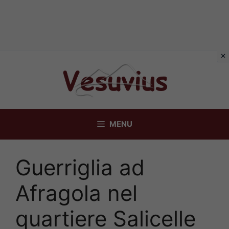
Vai
al
contenuto
MENU
Guerriglia ad
Afragola nel
quartiere Salicelle