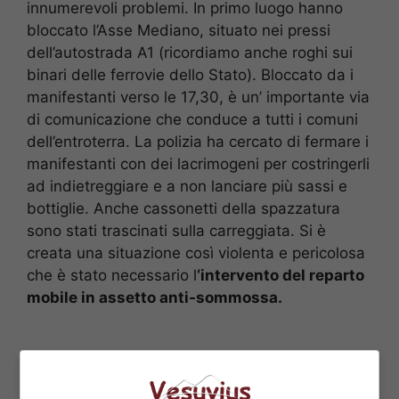
innumerevoli problemi. In primo luogo hanno
bloccato l’Asse Mediano, situato nei pressi
dell’autostrada A1 (ricordiamo anche roghi sui
binari delle ferrovie dello Stato). Bloccato da i
manifestanti verso le 17,30, è un’ importante via
di comunicazione che conduce a tutti i comuni
dell’entroterra. La polizia ha cercato di fermare i
manifestanti con dei lacrimogeni per costringerli
ad indietreggiare e a non lanciare più sassi e
bottiglie. Anche cassonetti della spazzatura
sono stati trascinati sulla carreggiata. Si è
creata una situazione così violenta e pericolosa
che è stato necessario l
‘intervento del reparto
mobile in assetto anti-sommossa.