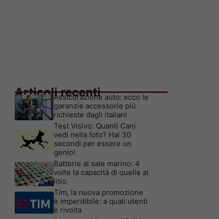
Articoli recenti
Assicurazione auto: ecco le
garanzie accessorie più
richieste dagli italiani
Test Visivo: Quanti Cani
vedi nella foto? Hai 30
secondi per essere un
genio!
Batterie al sale marino: 4
volte la capacità di quelle al
litio
Tim, la nuova promozione
è imperdibile: a quali utenti
è rivolta