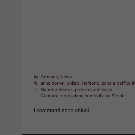
Categorie
Cronaca
,
News
Tag
anna donati
,
polizia
,
territorio
,
zona a traffico l
Napoli a Verona, prova di continuità
Camorra, operazione contro il clan Stolder
I commenti sono chiusi.