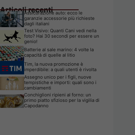
Articoli recenti
Assicurazione auto: ecco le
garanzie accessorie più richieste
dagli italiani
Test Visivo: Quanti Cani vedi nella
foto? Hai 30 secondi per essere un
genio!
Batterie al sale marino: 4 volte la
capacità di quelle al litio
Tim, la nuova promozione è
imperdibile: a quali utenti è rivolta
Assegno unico per i figli, nuove
tempistiche e importi: quali sono i
cambiamenti
Conchiglioni ripieni al forno: un
primo piatto sfizioso per la vigilia di
Capodanno