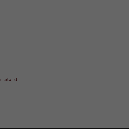
imitato
,
ztl