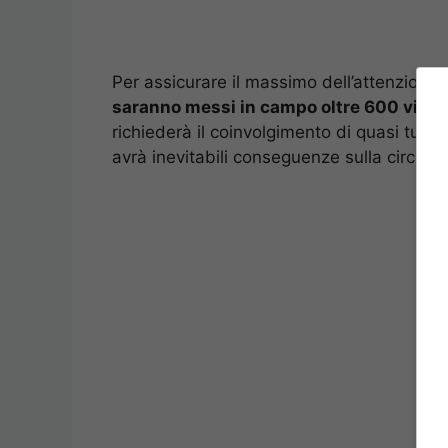
Per assicurare il massimo dell’attenzione a
saranno messi in campo oltre 600 vigili
richiederà il coinvolgimento di quasi tutte
avrà inevitabili conseguenze sulla circolazio