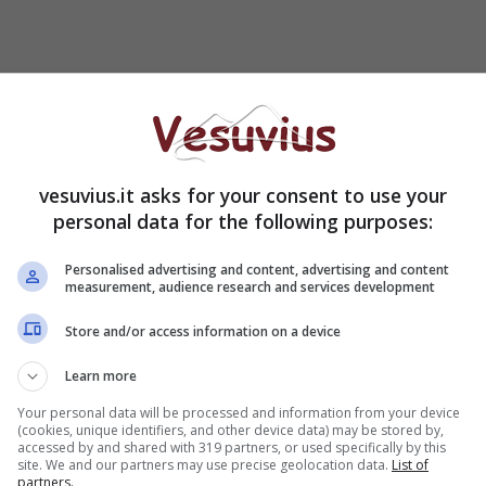
lla partenza della Ztl nel centro storico di Napoli
divisi in tre turni: un dispiegamento massiccio che
 le unità della polizia municipale partenopea e che
ne sull’intero territorio cittadino.
vesuvius.it asks for your consent to use your
personal data for the following purposes:
Personalised advertising and content, advertising and content
measurement, audience research and services development
Store and/or access information on a device
Learn more
Your personal data will be processed and information from your device
(cookies, unique identifiers, and other device data) may be stored by,
accessed by and shared with 319 partners, or used specifically by this
site. We and our partners may use precise geolocation data.
List of
partners.