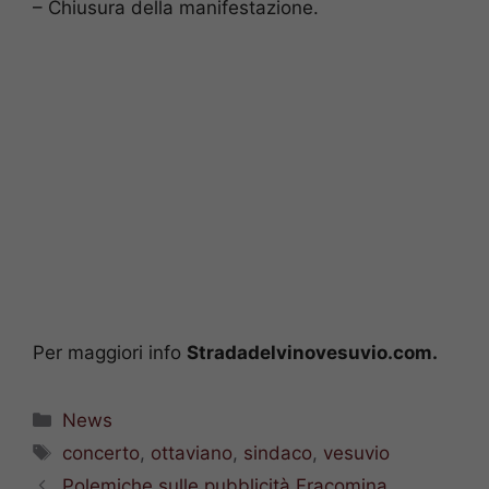
– Chiusura della manifestazione.
Per maggiori info
Stradadelvinovesuvio.com.
Categorie
News
Tag
concerto
,
ottaviano
,
sindaco
,
vesuvio
Polemiche sulle pubblicità Fracomina