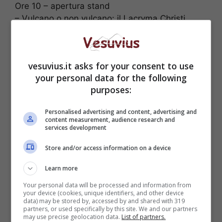
Ore 10 – apertura stand
– Vulcano o non vulcano: il Lacryma Christi
incontra i vini di Salerno, a cura di Alberto
Capasso e Giuseppe Aliberti;
Ore 17
vesuvius.it asks for your consent to use
– Visita guidata al centro storico di Ottaviano
your personal data for the following
(raduno in Piazza San Michele)
purposes:
– Sala conferenze – convegno
Ore 21
Personalised advertising and content, advertising and
– Cena con menù tipico vesuviano a cura
content measurement, audience research and
services development
dell’associazione Ristoratori e Albergatori
Vesuviani.
Store and/or access information on a device
–
Notte bianca con tammurriate, pizziche,
tarantelle, villanelle
eseguite da ‘A perteca,
Learn more
Paranza La Giuglainese, Gruppo via del Popolo.
Your personal data will be processed and information from
your device (cookies, unique identifiers, and other device
data) may be stored by, accessed by and shared with 319
partners, or used specifically by this site. We and our partners
may use precise geolocation data.
List of partners.