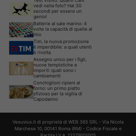
Test Visivo: Quanti Cani
vedi nella foto? Hai 30
secondi per essere un
genio!
Batterie al sale marino: 4
volte la capacità di quelle al
litio
Tim, la nuova promozione
è imperdibile: a quali utenti
è rivolta
Assegno unico per i figli,
nuove tempistiche e
importi: quali sono i
cambiamenti
Conchiglioni ripieni al
forno: un primo piatto
sfizioso per la vigilia di
Capodanno
Vesuvius.it di proprietà di WEB 365 SRL - Via Nicola
Marchese 10, 00141 Roma (RM) - Codice Fiscale e
Partita I.V.A. 12279101005