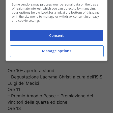
Some vendors may process your personal data on the basis
of legitimate interest, which you can object to by managing
your options below. Look for a link at the bottom of this page
or in the site menu to manage or withdraw consent in privacy
and cookie settings.
Consent
Manage options
Domenica 11 settembre
Ore 10- apertura stand
– Degustazione Lacryma Christi a cura dell’ISIS
Luigi de’ Medici
Ore 11
– Premio Amodio Pesce – Premiazione dei
vincitori della quarta edizione
Ore 13