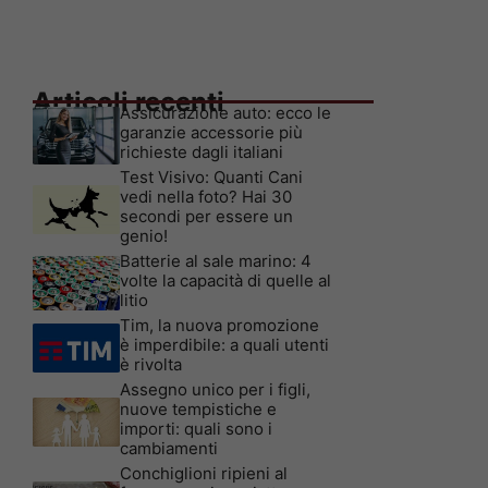
Articoli recenti
Assicurazione auto: ecco le
garanzie accessorie più
richieste dagli italiani
Test Visivo: Quanti Cani
vedi nella foto? Hai 30
secondi per essere un
genio!
Batterie al sale marino: 4
volte la capacità di quelle al
litio
Tim, la nuova promozione
è imperdibile: a quali utenti
è rivolta
Assegno unico per i figli,
nuove tempistiche e
importi: quali sono i
cambiamenti
Conchiglioni ripieni al