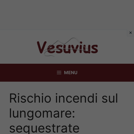
Vai
al
contenuto
MENU
Rischio incendi sul
lungomare:
sequestrate