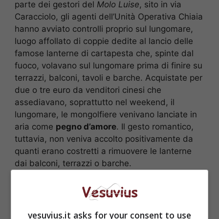
parte dei gestori del
Molo Luise
, sito in via
Caracciolo, gli agenti dell’Unità Operativa Chiaia
hanno avviato controlli proprio sul lungomare,
luogo affollato di coppie dedite al lancio delle
famose lanterne di cartapesta che, spinte dal
fuoco, volavano sul lungomare prima di finire su
terrazzi, balconi, tavoli e barche. Acquistate per
due o tre euro da venditori cinesi che
assediavano, soprattutto nel weekend, il
lungomare, le mongolfiere venivano lanciate in
aria come
pegno d’amore
. Il gesto romantico,
tuttavia, non veniva accolto positivamente da
quanti erano costretti a rimuovere le lanterne
dai balconi, terrazzi o barche.
vesuvius.it asks for your consent to use