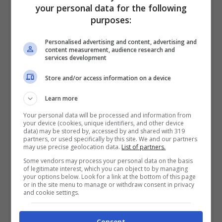
your personal data for the following
purposes:
Personalised advertising and content, advertising and
content measurement, audience research and
services development
Store and/or access information on a device
Learn more
Spinte dal fuoco, non era raro che le lanterne
cadessero ancora accese, per cui il rischio di
Your personal data will be processed and information from
your device (cookies, unique identifiers, and other device
provocare incendi è ritenuto alto. Le indagini
data) may be stored by, accessed by and shared with 319
hanno portato a diversi controlli: finora sono
partners, or used specifically by this site. We and our partners
may use precise geolocation data.
List of partners.
quasi
900
le lanterne cinesi sequestrate. I
Some vendors may process your personal data on the basis
venditori di strada erano soliti acquistare a loro
of legitimate interest, which you can object to by managing
volta le
Kongming
presso alcuni negozi di
via
your options below. Look for a link at the bottom of this page
or in the site menu to manage or withdraw consent in privacy
Brin
. In seguito alle prime indagini e alla
and cookie settings.
perlustrazione del locale, i carabinieri hanno
sequestrato altri 500 articoli privi di qualsiasi
Consent