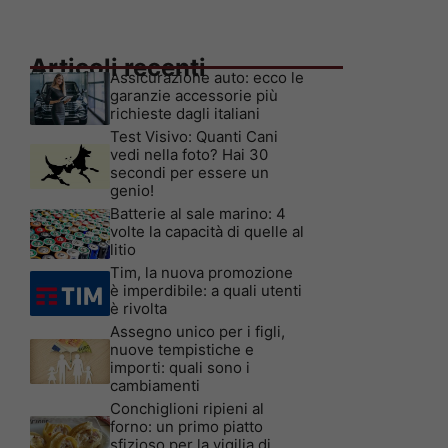
Articoli recenti
Assicurazione auto: ecco le
garanzie accessorie più
richieste dagli italiani
Test Visivo: Quanti Cani
vedi nella foto? Hai 30
secondi per essere un
genio!
Batterie al sale marino: 4
volte la capacità di quelle al
litio
Tim, la nuova promozione
è imperdibile: a quali utenti
è rivolta
Assegno unico per i figli,
nuove tempistiche e
importi: quali sono i
cambiamenti
Conchiglioni ripieni al
forno: un primo piatto
sfizioso per la vigilia di