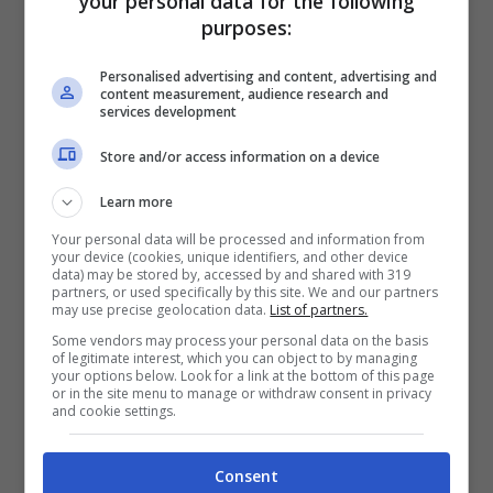
your personal data for the following
purposes:
Personalised advertising and content, advertising and
content measurement, audience research and
services development
Store and/or access information on a device
Ma le manovre anti-emergenza non si fermano
Learn more
e
Napoli avrà un nuovo sito stoccaggio in
Your personal data will be processed and information from
città
: sarà nella zona del porto per facilitare il
your device (cookies, unique identifiers, and other device
data) may be stored by, accessed by and shared with 319
trasferimento dei rifiuti via mare. Lo ha deciso
partners, or used specifically by this site. We and our partners
lo stesso sindaco
De Magistris
che ha
may use precise geolocation data.
List of partners.
dichiarato: “La lentezza con cui viene tradotta in
Some vendors may process your personal data on the basis
pratica la solidarietà dichiarata da tante Regioni
of legitimate interest, which you can object to by managing
your options below. Look for a link at the bottom of this page
confligge con l’emergenza della città, pertanto
or in the site menu to manage or withdraw consent in privacy
and cookie settings.
l’amministrazione ha scelto di muoversi
autonomamente”. Infatti i
rifiuti destinati
alla Scandinavia
partiranno dal molo 44, alla
Consent