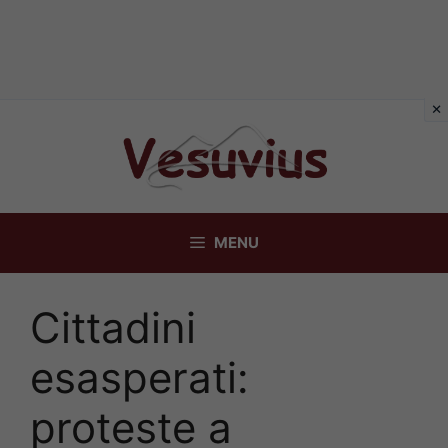
Vai
al
contenuto
MENU
Cittadini
esasperati:
proteste a