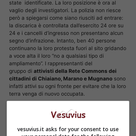
state identificate. La loro posizione è ora al
vaglio degli investigatori. La polizia non riesce
però a spiegarsi come siano riusciti ad entrare:
la discarica è controllata dall’esercito 24 ore su
24 e i cancelli d’ingresso non presentano alcun
segno d’infrazione. Intanto, ben 40 persone
continuano la loro protesta fuori al sito gridando
a voce alta il loro “no a qualsiasi tipo di
ampliamento”. I rappresentanti del
gruppo di
attivisti della Rete Commons dei
cittadini di Chiaiano, Marano e Mugnano
sono
infatti attivi su ogni fronte per evitare che la loro
terra venga di nuovo occupata.
vesuvius.it asks for your consent to use