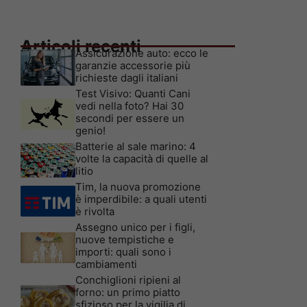
Articoli recenti
Assicurazione auto: ecco le
garanzie accessorie più
richieste dagli italiani
Test Visivo: Quanti Cani
vedi nella foto? Hai 30
secondi per essere un
genio!
Batterie al sale marino: 4
volte la capacità di quelle al
litio
Tim, la nuova promozione
è imperdibile: a quali utenti
è rivolta
Assegno unico per i figli,
nuove tempistiche e
importi: quali sono i
cambiamenti
Conchiglioni ripieni al
forno: un primo piatto
sfizioso per la vigilia di