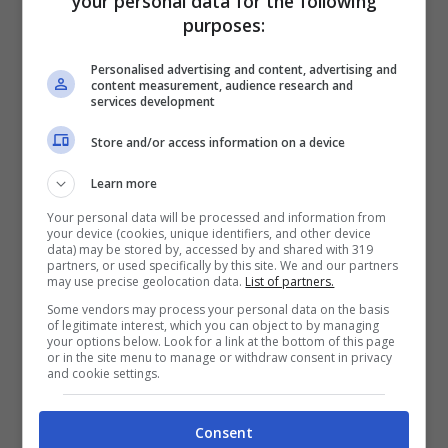
your personal data for the following
tradizionale di un popolo che guarda al passato
purposes:
e da questi si ispira nella sua musica e nella sua
arte.
Personalised advertising and content, advertising and
E di sicuro questo sarà uno spettacolo che,
content measurement, audience research and
services development
seguendo la scia del film, sottolineerà, come il
film e diversamente dal film, il ricchissimo
Store and/or access information on a device
patrimonio melodico partenopeo in un incontro
Learn more
seducente tra il passato illustre della canzone
tradizionale e l’anima creativa della Napoli
Your personal data will be processed and information from
your device (cookies, unique identifiers, and other device
contemporanea. Per maggiori informazioni è
data) may be stored by, accessed by and shared with 319
disponibile on line il sito ufficiale del tour
partners, or used specifically by this site. We and our partners
may use precise geolocation data.
List of partners.
all’indirizzo
www.passionetour.it.
Some vendors may process your personal data on the basis
of legitimate interest, which you can object to by managing
your options below. Look for a link at the bottom of this page
or in the site menu to manage or withdraw consent in privacy
and cookie settings.
Consent