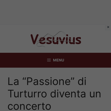
Vai
al
contenuto
MENU
La “Passione” di
Turturro diventa un
concerto