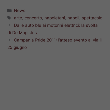
Categorie
News
Tag
arte
,
concerto
,
napoletani
,
napoli
,
spettacolo
Dalle auto blu ai motorini elettrici: la svolta
di De Magistris
Campania Pride 2011: l’atteso evento al via il
25 giugno