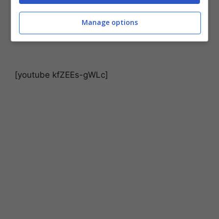
Manage options
[youtube kfZEEs-gWLc]