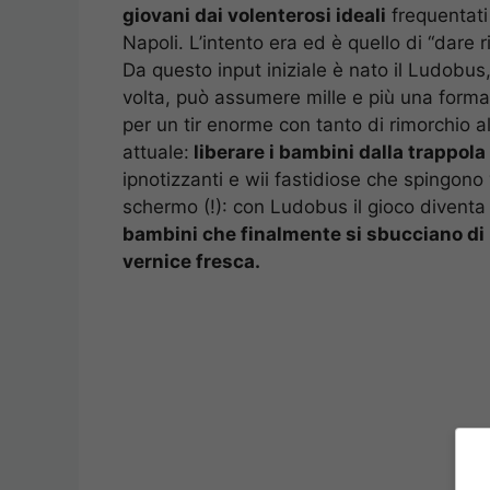
giovani dai volenterosi ideali
frequentati 
Napoli. L’intento era ed è quello di “dare 
Da questo input iniziale è nato il Ludobu
volta, può assumere mille e più una forma
per un tir enorme con tanto di rimorchio a
attuale:
liberare i bambini dalla trappol
ipnotizzanti e wii fastidiose che spingono
schermo (!): con Ludobus il gioco diventa r
bambini che finalmente si sbucciano di n
vernice fresca.