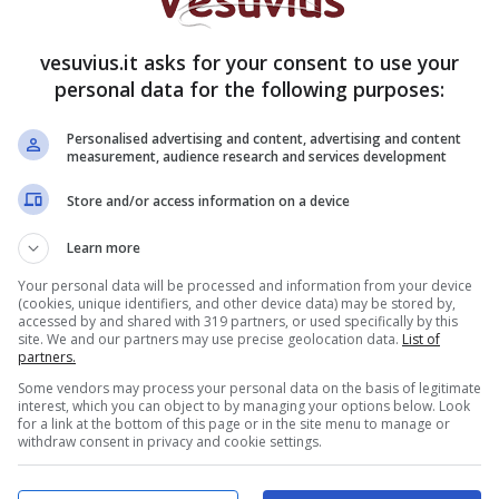
vesuvius.it asks for your consent to use your
personal data for the following purposes:
Personalised advertising and content, advertising and content
 che gira le piazze campane portando i giochi di
measurement, audience research and services development
cere ai bambini di oggi le tecnologie di un
vez
, il gioco che ha divertito secoli di generazioni e
Store and/or access information on a device
Learn more
one Progetto Uomo, costruisce giocattoli in legno
bambini delle varie cittadine campane, affinché si
Your personal data will be processed and information from your device
(cookies, unique identifiers, and other device data) may be stored by,
 manualità, l’essenza stessa di una ludicità sociale
accessed by and shared with 319 partners, or used specifically by this
site. We and our partners may use precise geolocation data.
List of
già-tutto-programmato.
partners.
rio a Napoli
, presso il cortile della chiesa di Santa
Some vendors may process your personal data on the basis of legitimate
sformato in un fantastico
Bibliobus,
con decine di
interest, which you can object to by managing your options below. Look
n’iniziativa particolare che, siamo certi, continuerà a
for a link at the bottom of this page or in the site menu to manage or
withdraw consent in privacy and cookie settings.