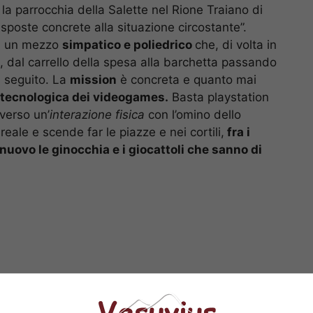
la parrocchia della Salette nel Rione Traiano di
risposte concrete alla situazione circostante”.
s, un mezzo
simpatico e poliedrico
che, di volta in
, dal carrello della spesa alla barchetta passando
l seguito. La
mission
è concreta e quanto mai
a tecnologica dei videogames.
Basta playstation
 verso un’
interazione fisica
con l’omino dello
eale e scende far le piazze e nei cortili,
fra i
uovo le ginocchia e i giocattoli che sanno di