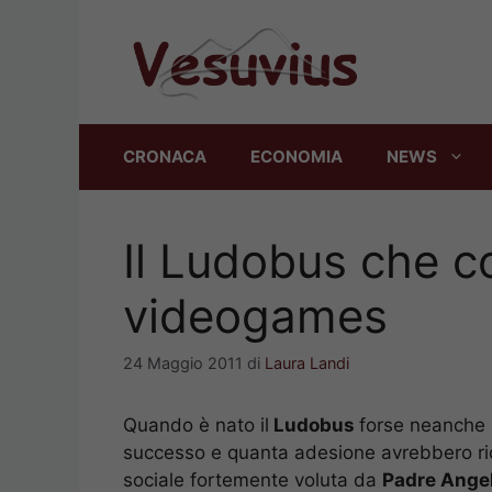
Vai
al
contenuto
CRONACA
ECONOMIA
NEWS
Il Ludobus che c
videogames
24 Maggio 2011
di
Laura Landi
Quando è nato il
Ludobus
forse neanche 
successo e quanta adesione avrebbero ric
sociale fortemente voluta da
Padre Angel