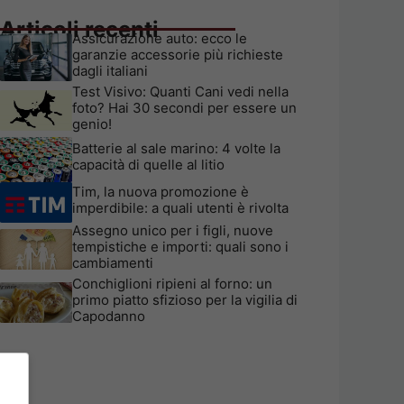
Articoli recenti
Assicurazione auto: ecco le
garanzie accessorie più richieste
dagli italiani
Test Visivo: Quanti Cani vedi nella
foto? Hai 30 secondi per essere un
genio!
Batterie al sale marino: 4 volte la
capacità di quelle al litio
Tim, la nuova promozione è
imperdibile: a quali utenti è rivolta
Assegno unico per i figli, nuove
tempistiche e importi: quali sono i
cambiamenti
Conchiglioni ripieni al forno: un
primo piatto sfizioso per la vigilia di
Capodanno