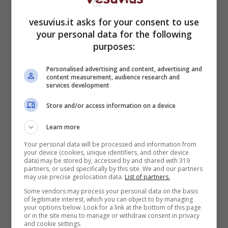
vesuvius.it asks for your consent to use
your personal data for the following
purposes:
Personalised advertising and content, advertising and
content measurement, audience research and
services development
Store and/or access information on a device
Learn more
Your personal data will be processed and information from
your device (cookies, unique identifiers, and other device
“Il nostro punto debole, del Comune, è che
data) may be stored by, accessed by and shared with 319
avremmo potuto fare più e meglio la raccolta
partners, or used specifically by this site. We and our partners
may use precise geolocation data.
List of partners.
differenziata
. In Campania, però, lo
smaltimento spetta alla Provincia e alla Regione
Some vendors may process your personal data on the basis
of legitimate interest, which you can object to by managing
compete il coordinamento dei flussi”, spiega
your options below. Look for a link at the bottom of this page
or in the site menu to manage or withdraw consent in privacy
infine l’assessore all’Igiene Urbana. Il direttore
and cookie settings.