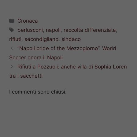
Categorie
Cronaca
Tag
berlusconi
,
napoli
,
raccolta differenziata
,
rifiuti
,
secondigliano
,
sindaco
“Napoli pride of the Mezzogiorno”. World
Soccer onora il Napoli
Rifiuti a Pozzuoli: anche villa di Sophia Loren
tra i sacchetti
I commenti sono chiusi.