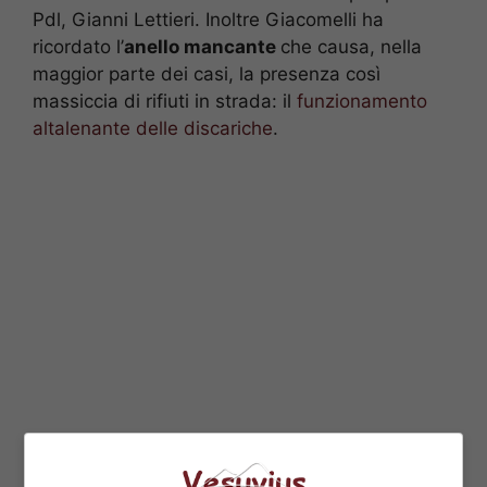
Pdl, Gianni Lettieri. Inoltre Giacomelli ha
ricordato l’
anello mancante
che causa, nella
maggior parte dei casi, la presenza così
massiccia di rifiuti in strada: il
funzionamento
altalenante delle discariche
.