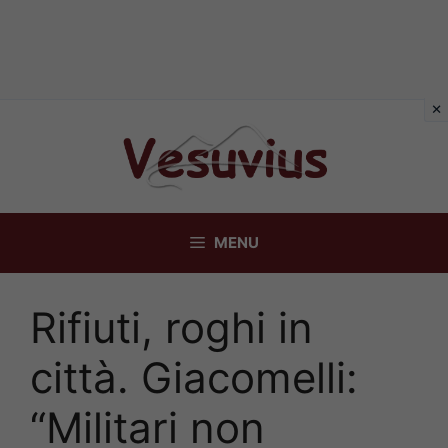
Vai
al
contenuto
MENU
Rifiuti, roghi in
città. Giacomelli:
“Militari non