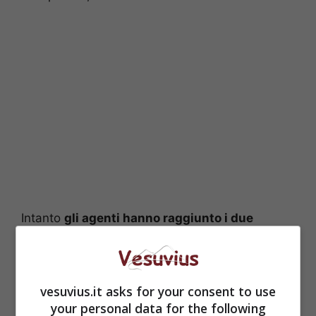
Intanto
gli agenti hanno raggiunto i due
aggressori, li hanno identificati e posti in
stato di fermo
con l’accusa di violenza
sessuale, sequestro di persona e rapina
aggravata.
La presunta amica della donna è
vesuvius.it asks for your consent to use
stata invece denunciata in stato di libertà per
your personal data for the following