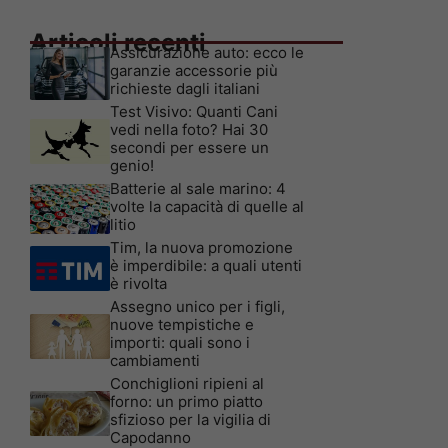
Articoli recenti
Assicurazione auto: ecco le
garanzie accessorie più
richieste dagli italiani
Test Visivo: Quanti Cani
vedi nella foto? Hai 30
secondi per essere un
genio!
Batterie al sale marino: 4
volte la capacità di quelle al
litio
Tim, la nuova promozione
è imperdibile: a quali utenti
è rivolta
Assegno unico per i figli,
nuove tempistiche e
importi: quali sono i
cambiamenti
Conchiglioni ripieni al
forno: un primo piatto
sfizioso per la vigilia di
Capodanno