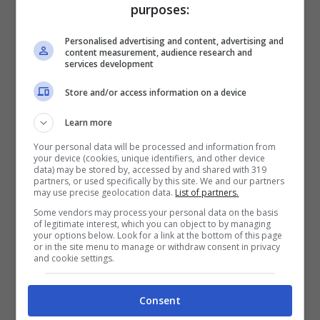
purposes:
lesioni personali aggravate.
Mentre il più
giovane dei due uomini è stato fermato ma non
Personalised advertising and content, advertising and
ancora arrestato, Caluian è stato arrestato
content measurement, audience research and
perché a suo carico pendeva già
un mandato di
services development
arresto europeo
in base al quale il romeno
Store and/or access information on a device
dovrà scontare 4 anni e mezzo per furto
aggravato. Il 38enne sarà così estradato al più
Learn more
presto in Romania. Veramente inquietante
Your personal data will be processed and information from
rimane la figura della donna che ha teso una
your device (cookies, unique identifiers, and other device
simile trappola alla ragazza:
sicuramente non
data) may be stored by, accessed by and shared with 319
partners, or used specifically by this site. We and our partners
era l’amica che credeva.
may use precise geolocation data.
List of partners.
Some vendors may process your personal data on the basis
of legitimate interest, which you can object to by managing
your options below. Look for a link at the bottom of this page
or in the site menu to manage or withdraw consent in privacy
and cookie settings.
Consent